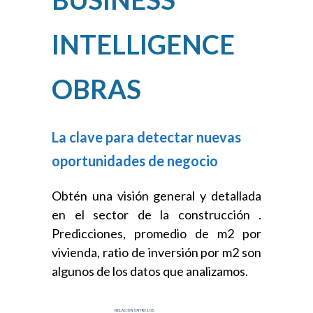
ESTUDIOS
INTELLIGENCE
BUSINESS
OBRAS
INTELLIGENCE
DE OBRAS Y
La clave para detectar nuevas
PROYECTO
oportunidades de negocio
CONOCE Y ANALIZA
Obtén una
visión general y detallada
en el sector de la construcción
.
TODOS LOS DATOS
Predicciones, promedio de m2 por
ENTORNO AL
vivienda, ratio de inversión por m2 son
SECTOR DE LA
algunos de los datos que analizamos.
CONSTRUCCIÓN.