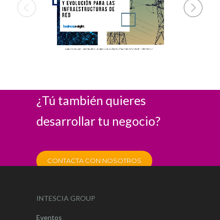
¿Tú también quieres
desarrollar tu negocio?
CONTACTA CON NOSOTROS
INTESCIA GROUP
Eventos