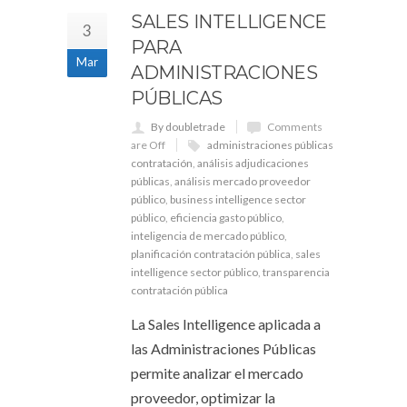
SALES INTELLIGENCE
3
PARA
Mar
ADMINISTRACIONES
PÚBLICAS
By doubletrade
Comments
are Off
administraciones públicas
contratación
,
análisis adjudicaciones
públicas
,
análisis mercado proveedor
público
,
business intelligence sector
público
,
eficiencia gasto público
,
inteligencia de mercado público
,
planificación contratación pública
,
sales
intelligence sector público
,
transparencia
contratación pública
La Sales Intelligence aplicada a
las Administraciones Públicas
permite analizar el mercado
proveedor, optimizar la