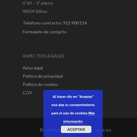
nº 69 – 3ª planta
48009 Bilbao
Telefono contacto: 912 900 114
Formulario de contacto
ASPECTOS LEGALES
Aviso legal
Política de privacidad
Política de cookies
CGV
Al hacer clic en "Aceptar"
nos das tu consentimiento
para el uso de cookies
Más
información
ACEPTAR
Doubletrade Spain
© 2021. Todos los