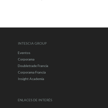
INTESCIA GROUP
Eventos
Corporama
Doubletrade Francia
Corporama Francia
Insight Academia
ENLACES DE INTERÉS