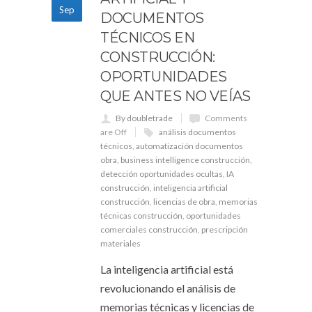
Sep
DOCUMENTOS
TÉCNICOS EN
CONSTRUCCIÓN:
OPORTUNIDADES
QUE ANTES NO VEÍAS
By doubletrade
Comments
are Off
análisis documentos
técnicos
,
automatización documentos
obra
,
business intelligence construcción
,
detección oportunidades ocultas
,
IA
construcción
,
inteligencia artificial
construcción
,
licencias de obra
,
memorias
técnicas construcción
,
oportunidades
comerciales construcción
,
prescripción
materiales
La inteligencia artificial está
revolucionando el análisis de
memorias técnicas y licencias de