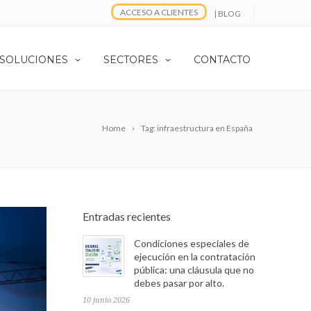
ACCESO A CLIENTES
| BLOG
 SOLUCIONES
SECTORES
CONTACTO
Home
Tag: infraestructura en España
Entradas recientes
Condiciones especiales de
ejecución en la contratación
pública: una cláusula que no
debes pasar por alto.
10 junio 2026