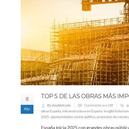
TOP 5 DE LAS OBRAS MÁS IM
8
By doubletrade
Comments are Off
a
Abr
obras España
,
infraestructura en España
,
Insight licitacio
2025
,
oportunidades sector público
,
proyectos de constr
España inicia 2025 con grandes obras públic