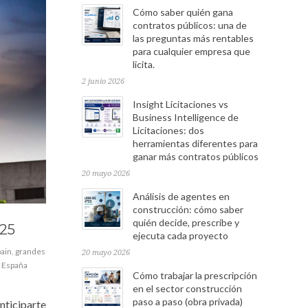
Cómo saber quién gana
contratos públicos: una de
las preguntas más rentables
para cualquier empresa que
licita.
2 junio 2026
Insight Licitaciones vs
Business Intelligence de
Licitaciones: dos
herramientas diferentes para
ganar más contratos públicos
20 mayo 2026
Análisis de agentes en
construcción: cómo saber
quién decide, prescribe y
25
ejecuta cada proyecto
ain
,
grandes
20 mayo 2026
 España
Cómo trabajar la prescripción
en el sector construcción
paso a paso (obra privada)
nticiparte