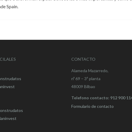
de Spain.
CILALES
CONTACTO
Alameda Mazarredo,
onstrudatos
nº 69 – 3ª planta
aninvest
48009 Bilbao
Telefono contacto: 912 900 11
Formulario de contacto
onstrudatos
aninvest