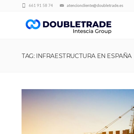
661 91 58 74
atencioncliente@doubletrade.es
TAG: INFRAESTRUCTURA EN ESPAÑA