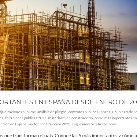
PORTANTES EN ESPAÑA DESDE ENERO DE 20
djudicaciones públicas
,
análisis de pliegos
,
contratos públicos España
,
DoubleTrade Sp
nes
,
licitaciones públicas 2025
,
materiales de construcción
,
obras más importantes en
ucción en España
,
sector construcción 2025
,
seguimiento de licitaciones
as que transforman el país. Conoce las 5 más importantes y cómo a