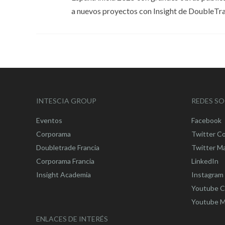
a nuevos proyectos con Insight de DoubleTra
INTESCIA GROUP
REDES SO
Eventos
Facebook
Corporama
Twitter C
Doubletrade Francia
Twitter M
Corporama Francia
LinkedIn
Insight Academia
Instagram
Youtube C
Youtube M
ENLACES DE INTERÉS