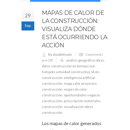
MAPAS DE CALOR DE
29
LA CONSTRUCCIÓN:
Sep
VISUALIZA DÓNDE
ESTÁ OCURRIENDO LA
ACCIÓN
By doubletrade
Comments
are Off
análisis geográfico obras
,
datos construcción en tiempo real
,
hotspots actividad constructiva
,
IA en
construcción
,
inteligencia artificial
construcción
,
mapa calor proyectos
construcción
,
mapas de calor
construcción
,
oportunidades negocio
construcción
,
prescripción materiales
construcción
,
visualización obras
construcción
Los mapas de calor generados