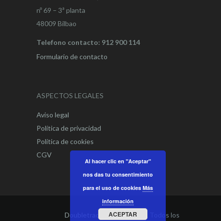
nº 69 – 3ª planta
48009 Bilbao
Telefono contacto: 912 900 114
Formulario de contacto
ASPECTOS LEGALES
Aviso legal
Política de privacidad
Política de cookies
CGV
Al hacer clic en "Aceptar"
nos das tu consentimiento
para el uso de cookies
Más
información
ACEPTAR
Doubletrade Spain
© 2021. Todos los