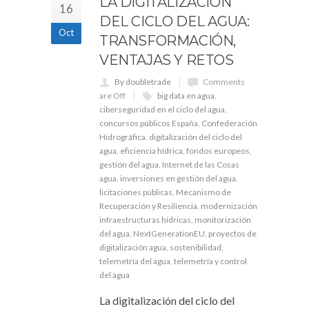
LA DIGITALIZACIÓN
16
DEL CICLO DEL AGUA:
Oct
TRANSFORMACIÓN,
VENTAJAS Y RETOS
By doubletrade
Comments
are Off
big data en agua
,
ciberseguridad en el ciclo del agua
,
concursos públicos España
,
Confederación
Hidrográfica
,
digitalización del ciclo del
agua
,
eficiencia hídrica
,
fondos europeos
,
gestión del agua
,
Internet de las Cosas
agua
,
inversiones en gestión del agua
,
licitaciones públicas
,
Mecanismo de
Recuperación y Resiliencia
,
modernización
infraestructuras hídricas
,
monitorización
del agua
,
NextGenerationEU
,
proyectos de
digitalización agua
,
sostenibilidad
,
telemetría del agua
,
telemetría y control
del agua
La digitalización del ciclo del