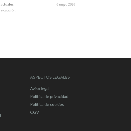
ractuales
,
6 mayo 2026
de caución
,
ASPECTOS LEGALES
Aviso legal
Política de privacidad
Política de cookies
CGV
4