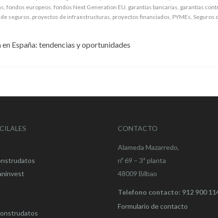
as
,
fondos europeos
,
fondos Next Generation EU
,
garantías bancarias
,
garantías cont
 de seguros
,
proyectos de infraestructuras
,
proyectos financiados
,
PYMEs
,
Seguros 
 en España: tendencias y oportunidades
CILALES
CONTACTO
Alameda Mazarredo,
onstrudatos
nº 69 – 3ª planta
aninvest
48009 Bilbao
Telefono contacto: 912 900 11
Formulario de contacto
onstrudatos