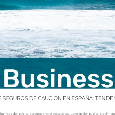
 SEGUROS DE CAUCIÓN EN ESPAÑA: TENDE
dministración pública
,
aseguradoras especializadas
,
Contratación pública
,
crecimient