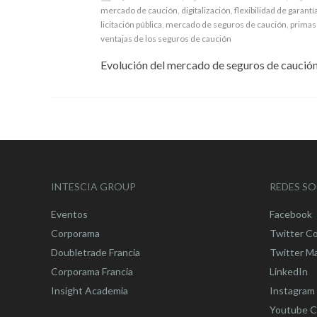
mercado de caución
,
digitalización
,
flexibilidad de garantí
licitación pública
,
mercado de seguros de caución
,
primas
ventajas de los seguros de caución
Evolución del mercado de seguros de caución
INTESCIA GROUP
REDES SO
Eventos
Facebook
Corporama
Twitter C
Doubletrade Francia
Twitter M
Corporama Francia
LinkedIn
Insight Academia
Instagram
Youtube C