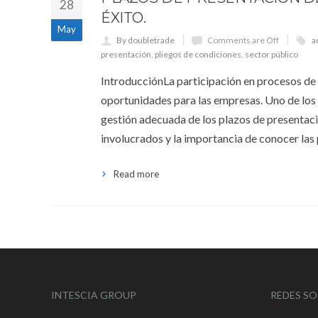
28
ÉXITO.
May
By doubletrade
Comments are Off
a
presentación
,
pliegos de condiciones
,
sector público
IntroducciónLa participación en procesos de 
oportunidades para las empresas. Uno de los 
gestión adecuada de los plazos de presentació
involucrados y la importancia de conocer la
Read more
INTESCIA GROUP
REDES SO