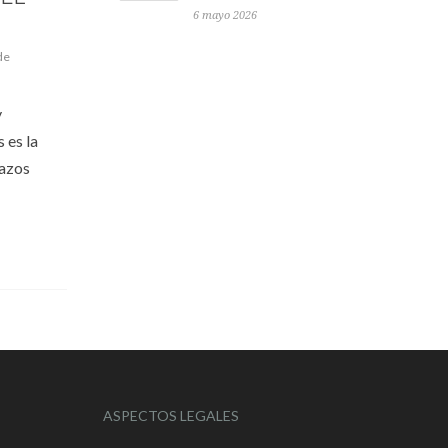
6 mayo 2026
de
y
 es la
lazos
ASPECTOS LEGALES