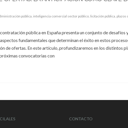
dministración pública
,
inteligencia comercial sector público
,
licitación pública
,
plazos 
contratación pública en España presenta un conjunto de desafíos 
aspectos fundamentales que determinan el éxito en estos procesos
n de ofertas. En este artículo, profundizaremos en los distintos p
s próximas convocatorias con
CILALES
CONTACTO