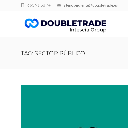
661 91 58 74
atencioncliente@doubletrade.es
TAG: SECTOR PÚBLICO