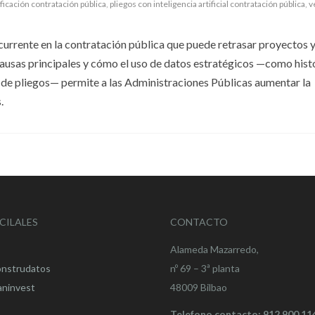
ificación contratación pública
,
pliegos con inteligencia artificial contratación pública
,
v
currente en la contratación pública que puede retrasar proyectos y
 causas principales y cómo el uso de datos estratégicos —como hist
e de pliegos— permite a las Administraciones Públicas aumentar la
.
CILALES
CONTACTO
Alameda Mazarredo,
onstrudatos
nº 69 – 3ª planta
aninvest
48009 Bilbao
Telefono contacto: 912 900 11