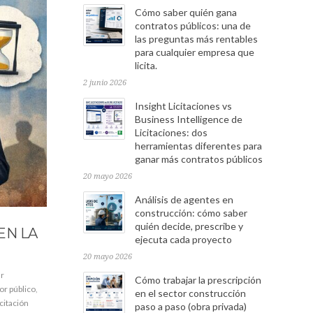
Cómo saber quién gana
contratos públicos: una de
las preguntas más rentables
para cualquier empresa que
licita.
2 junio 2026
Insight Licitaciones vs
Business Intelligence de
Licitaciones: dos
herramientas diferentes para
ganar más contratos públicos
20 mayo 2026
Análisis de agentes en
construcción: cómo saber
quién decide, prescribe y
EN LA
ejecuta cada proyecto
20 mayo 2026
ar
Cómo trabajar la prescripción
or público
,
en el sector construcción
citación
paso a paso (obra privada)