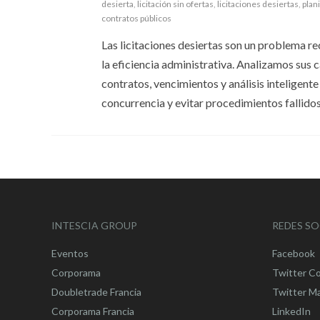
desierta
,
licitación sin ofertas
,
licitaciones desiertas
,
plan
contratos públicos
Las licitaciones desiertas son un problema re
la eficiencia administrativa. Analizamos sus
contratos, vencimientos y análisis inteligent
concurrencia y evitar procedimientos fallidos
INTESCIA GROUP
REDES SO
Eventos
Facebook
Corporama
Twitter C
Doubletrade Francia
Twitter M
Corporama Francia
LinkedIn