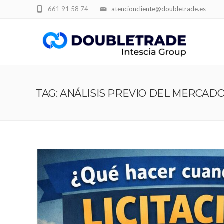
661 91 58 74
atencioncliente@doubletrade.es
TAG: ANÁLISIS PREVIO DEL MERCAD