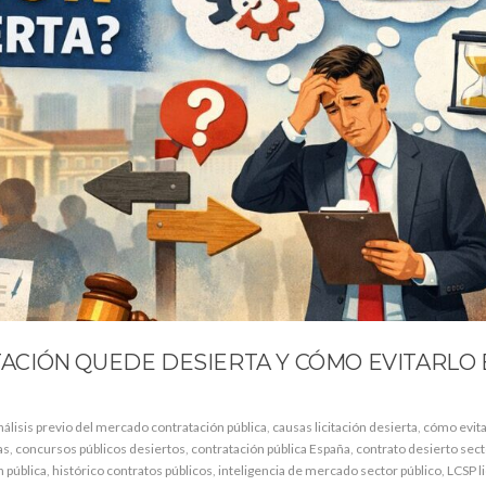
ITACIÓN QUEDE DESIERTA Y CÓMO EVITARLO 
nálisis previo del mercado contratación pública
,
causas licitación desierta
,
cómo evit
as
,
concursos públicos desiertos
,
contratación pública España
,
contrato desierto sect
 pública
,
histórico contratos públicos
,
inteligencia de mercado sector público
,
LCSP li