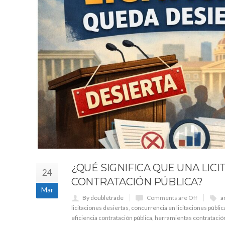
¿QUÉ SIGNIFICA QUE UNA LIC
24
CONTRATACIÓN PÚBLICA?
Mar
By doubletrade
Comments are Off
a
licitaciones desiertas
,
concurrencia en licitaciones públic
eficiencia contratación pública
,
herramientas contratación