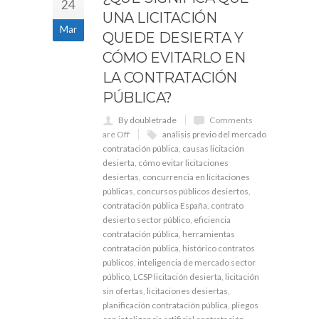
24
UNA LICITACIÓN
Mar
QUEDE DESIERTA Y
CÓMO EVITARLO EN
LA CONTRATACIÓN
PÚBLICA?
By doubletrade
Comments
are Off
análisis previo del mercado
contratación pública
,
causas licitación
desierta
,
cómo evitar licitaciones
desiertas
,
concurrencia en licitaciones
públicas
,
concursos públicos desiertos
,
contratación pública España
,
contrato
desierto sector público
,
eficiencia
contratación pública
,
herramientas
contratación pública
,
histórico contratos
públicos
,
inteligencia de mercado sector
público
,
LCSP licitación desierta
,
licitación
sin ofertas
,
licitaciones desiertas
,
planificación contratación pública
,
pliegos