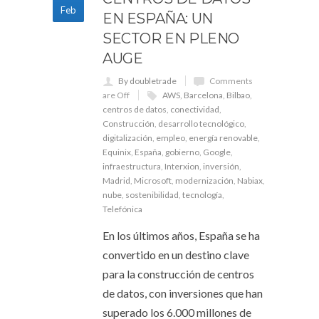
Feb
EN ESPAÑA: UN
SECTOR EN PLENO
AUGE
By doubletrade
Comments
are Off
AWS
,
Barcelona
,
Bilbao
,
centros de datos
,
conectividad
,
Construcción
,
desarrollo tecnológico
,
digitalización
,
empleo
,
energía renovable
,
Equinix
,
España
,
gobierno
,
Google
,
infraestructura
,
Interxion
,
inversión
,
Madrid
,
Microsoft
,
modernización
,
Nabiax
,
nube
,
sostenibilidad
,
tecnología
,
Telefónica
En los últimos años, España se ha
convertido en un destino clave
para la construcción de centros
de datos, con inversiones que han
superado los 6.000 millones de