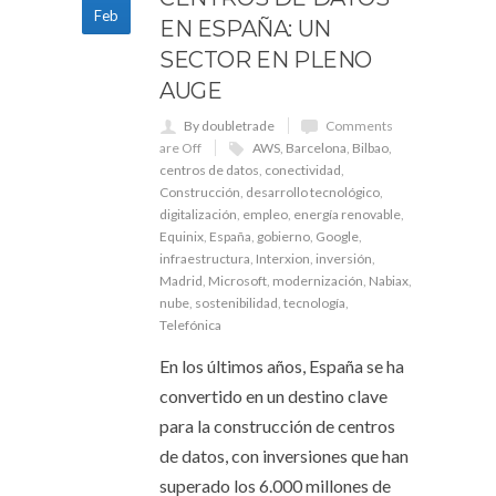
Feb
EN ESPAÑA: UN
SECTOR EN PLENO
AUGE
By doubletrade
Comments
are Off
AWS
,
Barcelona
,
Bilbao
,
centros de datos
,
conectividad
,
Construcción
,
desarrollo tecnológico
,
digitalización
,
empleo
,
energía renovable
,
Equinix
,
España
,
gobierno
,
Google
,
infraestructura
,
Interxion
,
inversión
,
Madrid
,
Microsoft
,
modernización
,
Nabiax
,
nube
,
sostenibilidad
,
tecnología
,
Telefónica
En los últimos años, España se ha
convertido en un destino clave
para la construcción de centros
de datos, con inversiones que han
superado los 6.000 millones de