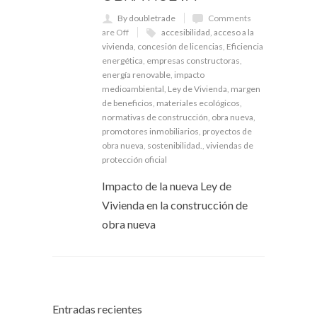
By doubletrade
Comments
are Off
accesibilidad
,
acceso a la
vivienda
,
concesión de licencias
,
Eficiencia
energética
,
empresas constructoras
,
energía renovable
,
impacto
medioambiental
,
Ley de Vivienda
,
margen
de beneficios
,
materiales ecológicos
,
normativas de construcción
,
obra nueva
,
promotores inmobiliarios
,
proyectos de
obra nueva
,
sostenibilidad.
,
viviendas de
protección oficial
Impacto de la nueva Ley de
Vivienda en la construcción de
obra nueva
Entradas recientes