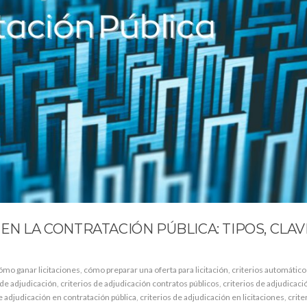
EN LA CONTRATACIÓN PÚBLICA: TIPOS, CLAV
ómo ganar licitaciones
,
cómo preparar una oferta para licitación
,
criterios automático
 de adjudicación
,
criterios de adjudicación contratos públicos
,
criterios de adjudicaci
e adjudicación en contratación pública
,
criterios de adjudicación en licitaciones
,
crite