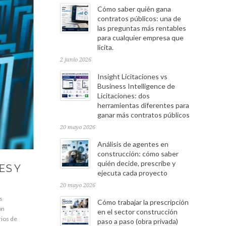
Cómo saber quién gana
contratos públicos: una de
las preguntas más rentables
para cualquier empresa que
licita.
2 junio 2026
Insight Licitaciones vs
Business Intelligence de
Licitaciones: dos
herramientas diferentes para
ganar más contratos públicos
20 mayo 2026
Análisis de agentes en
construcción: cómo saber
quién decide, prescribe y
ES Y
ejecuta cada proyecto
20 mayo 2026
s
Cómo trabajar la prescripción
ón
en el sector construcción
rios de
paso a paso (obra privada)