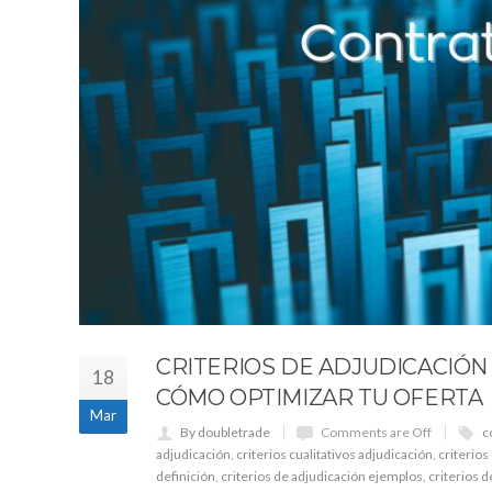
CRITERIOS DE ADJUDICACIÓN 
18
CÓMO OPTIMIZAR TU OFERTA
Mar
By doubletrade
Comments are Off
c
adjudicación
,
criterios cualitativos adjudicación
,
criterios
definición
,
criterios de adjudicación ejemplos
,
criterios d