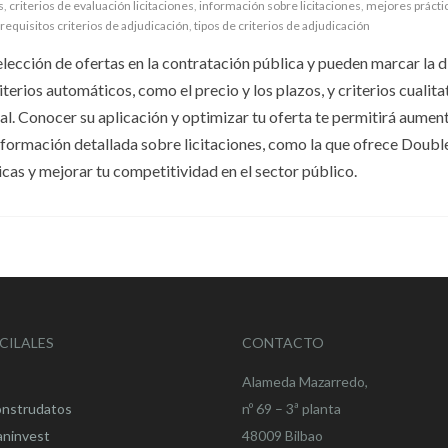
s
,
criterios de evaluación licitaciones
,
información sobre licitaciones
,
mejores prácti
requisitos criterios de adjudicación
,
tipos de criterios de adjudicación
elección de ofertas en la contratación pública y pueden marcar la d
iterios automáticos, como el precio y los plazos, y criterios cualita
l. Conocer su aplicación y optimizar tu oferta te permitirá aument
nformación detallada sobre licitaciones, como la que ofrece Doubl
cas y mejorar tu competitividad en el sector público.
CILALES
CONTACTO
Alameda Mazarredo,
onstrudatos
nº 69 – 3ª planta
aninvest
48009 Bilbao