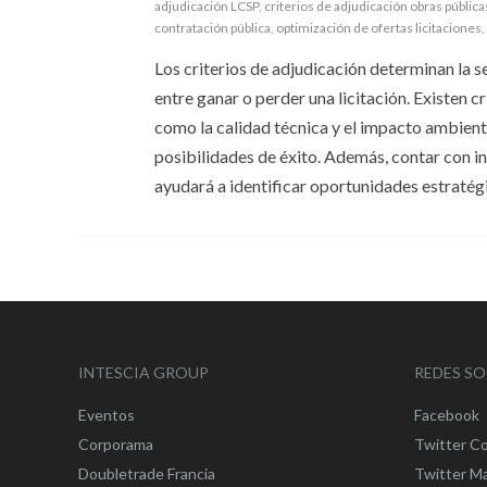
adjudicación LCSP
,
criterios de adjudicación obras pública
contratación pública
,
optimización de ofertas licitaciones
,
Los criterios de adjudicación determinan la s
entre ganar o perder una licitación. Existen cr
como la calidad técnica y el impacto ambienta
posibilidades de éxito. Además, contar con i
ayudará a identificar oportunidades estratégi
INTESCIA GROUP
REDES SO
Eventos
Facebook
Corporama
Twitter C
Doubletrade Francia
Twitter M