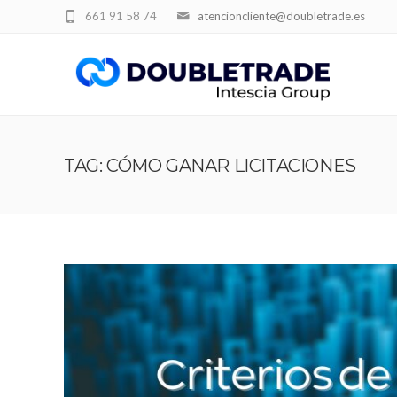
661 91 58 74
atencioncliente@doubletrade.es
TAG: CÓMO GANAR LICITACIONES