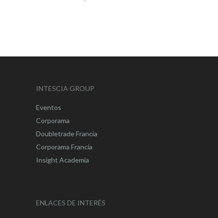
INTESCIA GROUP
Eventos
Corporama
Doubletrade Francia
Corporama Francia
Insight Academia
ENLACES DE INTERÉS