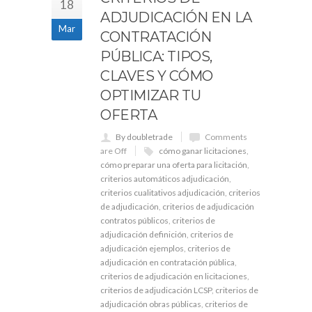
18
ADJUDICACIÓN EN LA
Mar
CONTRATACIÓN
PÚBLICA: TIPOS,
CLAVES Y CÓMO
OPTIMIZAR TU
OFERTA
By doubletrade
Comments
are Off
cómo ganar licitaciones
,
cómo preparar una oferta para licitación
,
criterios automáticos adjudicación
,
criterios cualitativos adjudicación
,
criterios
de adjudicación
,
criterios de adjudicación
contratos públicos
,
criterios de
adjudicación definición
,
criterios de
adjudicación ejemplos
,
criterios de
adjudicación en contratación pública
,
criterios de adjudicación en licitaciones
,
criterios de adjudicación LCSP
,
criterios de
adjudicación obras públicas
,
criterios de