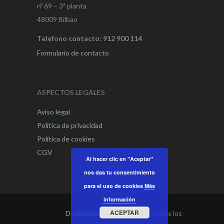
nº 69 – 3ª planta
48009 Bilbao
Telefono contacto: 912 900 114
Formulario de contacto
ASPECTOS LEGALES
Aviso legal
Política de privacidad
Política de cookies
CGV
Al hacer clic en "Aceptar"
nos das tu consentimiento
para el uso de cookies
Más
información
ACEPTAR
Doubletrade Spain
© 2021. Todos los