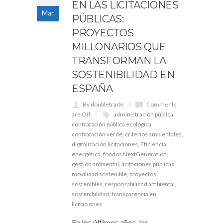
EN LAS LICITACIONES
Mar
PÚBLICAS:
PROYECTOS
MILLONARIOS QUE
TRANSFORMAN LA
SOSTENIBILIDAD EN
ESPAÑA
By doubletrade
Comments
are Off
administración pública
,
contratación pública ecológica
,
contratación verde
,
criterios ambientales
,
digitalización licitaciones
,
Eficiencia
energética
,
fondos NextGeneration
,
gestión ambiental
,
licitaciones públicas
,
movilidad sostenible
,
proyectos
sostenibles
,
responsabilidad ambiental
,
sostenibilidad
,
transparencia en
licitaciones
En los últimos años, las