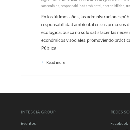
sostenibles
,
responsabilidad ambiental
,
sostenibilidad
,
tr
En los últimos años, las administraciones públ
responsabilidad ambiental en sus procesos d
ecológica, busca no solo satisfacer las neces
económicos y sociales, promoviendo prácticas
Pública
Read more
INTESCIA GROUP
REDES SO
Eventos
Facebook