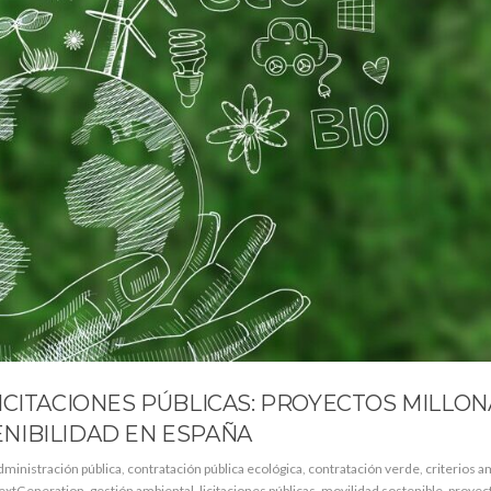
ICITACIONES PÚBLICAS: PROYECTOS MILLON
NIBILIDAD EN ESPAÑA
dministración pública
,
contratación pública ecológica
,
contratación verde
,
criterios a
extGeneration
,
gestión ambiental
,
licitaciones públicas
,
movilidad sostenible
,
proyec