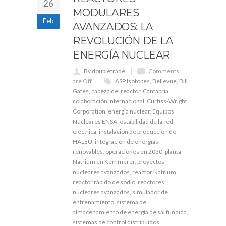
26
MODULARES
Feb
AVANZADOS: LA
REVOLUCIÓN DE LA
ENERGÍA NUCLEAR
By doubletrade
Comments
are Off
ASP Isotopes
,
Bellevue
,
Bill
Gates
,
cabeza del reactor
,
Cantabria
,
colaboración internacional
,
Curtiss-Wright
Corporation
,
energía nuclear
,
Equipos
Nucleares ENSA
,
estabilidad de la red
eléctrica
,
instalación de producción de
HALEU
,
integración de energías
renovables
,
operaciones en 2030
,
planta
Natrium en Kemmerer
,
proyectos
nucleares avanzados
,
reactor Natrium
,
reactor rápido de sodio
,
reactores
nucleares avanzados
,
simulador de
entrenamiento
,
sistema de
almacenamiento de energía de sal fundida
,
sistemas de control distribuidos
,