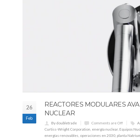
REACTORES MODULARES AVAN
26
NUCLEAR
Feb
By doubletrade
Comments are Off
A
Curtiss-Wright Corporation
,
energía nuclear
,
Equipos Nu
energías renovables
,
operaciones en 2030
,
planta Natri