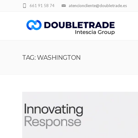
661 91 58 74
atencioncliente@doubletrade.es
TAG: WASHINGTON