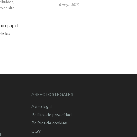
ribuidos
,
6 mayo 2026
o de alto
 un papel
de las
ASPECTOS LEGALES
Aviso legal
Política de privacidad
Política de cookies
CGV
4