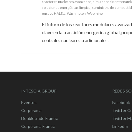
reactores nucleares avanzados
,
simulador de entrenami
soluciones energéticas limpias
,
suministro de combustibl
ensayo HALEU
,
Washington
,
Wyoming
El futuro de los reactores modulares avanza
clave en la transición energética global, pro
centrales nucleares tradicionales.
INTESCIA GROUP
REDES SO
Eventos
Facebook
Corporama
Twitter C
Doubletrade Francia
Twitter M
Corporama Francia
LinkedIn