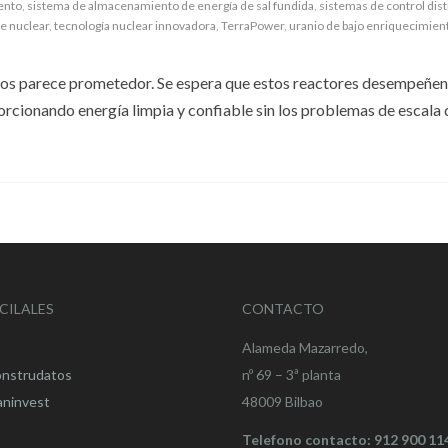
ento
,
sistema de almacenamiento de energía de sal fundida
,
sistemas de control dist
e nuclear
,
tecnología nuclear innovadora
,
TerraPower
,
uranio de bajo enriquecimient
dos parece prometedor. Se espera que estos reactores desempeñen
porcionando energía limpia y confiable sin los problemas de escala 
CILALES
CONTACTO
Alameda Mazarredo,
onstrudatos
nº 69 – 3ª planta
aninvest
48009 Bilbao
Telefono contacto: 912 900 11