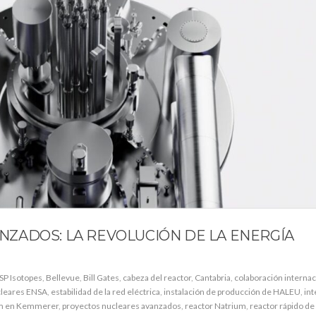
ZADOS: LA REVOLUCIÓN DE LA ENERGÍA
SP Isotopes
,
Bellevue
,
Bill Gates
,
cabeza del reactor
,
Cantabria
,
colaboración internac
cleares ENSA
,
estabilidad de la red eléctrica
,
instalación de producción de HALEU
,
int
um en Kemmerer
,
proyectos nucleares avanzados
,
reactor Natrium
,
reactor rápido de