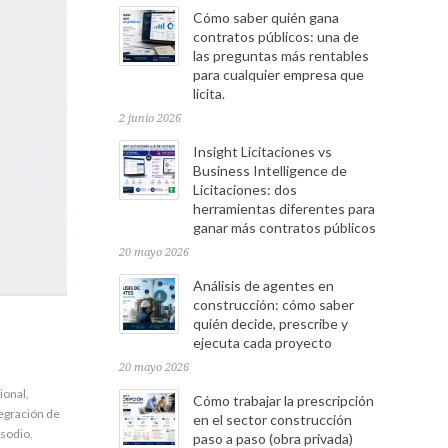
Cómo saber quién gana
contratos públicos: una de
las preguntas más rentables
para cualquier empresa que
licita.
2 junio 2026
Insight Licitaciones vs
Business Intelligence de
Licitaciones: dos
herramientas diferentes para
ganar más contratos públicos
20 mayo 2026
Análisis de agentes en
construcción: cómo saber
quién decide, prescribe y
ejecuta cada proyecto
20 mayo 2026
ional
,
Cómo trabajar la prescripción
egración de
en el sector construcción
 sodio
,
paso a paso (obra privada)