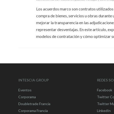
Los acuerdos marco son contratos utilizados 
compra de bienes, servicios u obras durante 
mejorar la transparencia en las adjudicacion
representar desventajas. En este artículo, ex
modelos de contratación y cómo optimizar su 
INTESCIA GROUP
REDES SO
Eventos
Facebook
Corporama
Twitter C
Doubletrade Francia
Twitter M
Corporama Francia
LinkedIn