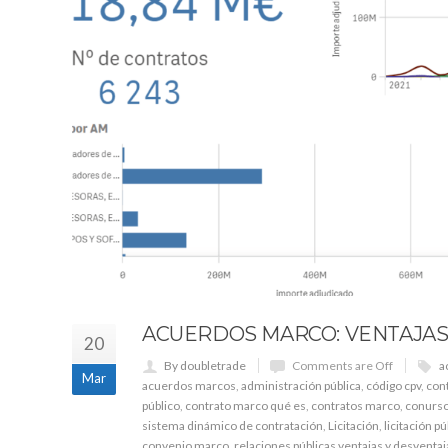
ACUERDOS MARCO: VENTAJAS
20
By doubletrade
Comments are Off
a
Mar
acuerdos marcos
,
administración pública
,
código cpv
,
cont
público
,
contrato marco qué es
,
contratos marco
,
conurso
sistema dinámico de contratación
,
Licitación
,
licitación pú
convenio marco
,
relaciones públicas ventajas y desventaj