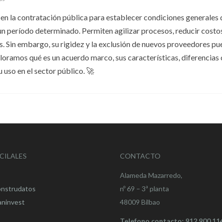
en la contratación pública para establecer condiciones generales 
un período determinado. Permiten agilizar procesos, reducir costo
es. Sin embargo, su rigidez y la exclusión de nuevos proveedores p
ploramos qué es un acuerdo marco, sus características, diferencias
uso en el sector público. 🚀
CILALES
CONTACTO
Alameda Mazarredo,
onstrudatos
nº 69 – 3ª planta
aninvest
48009 Bilbao
Telefono contacto: 912 900 11