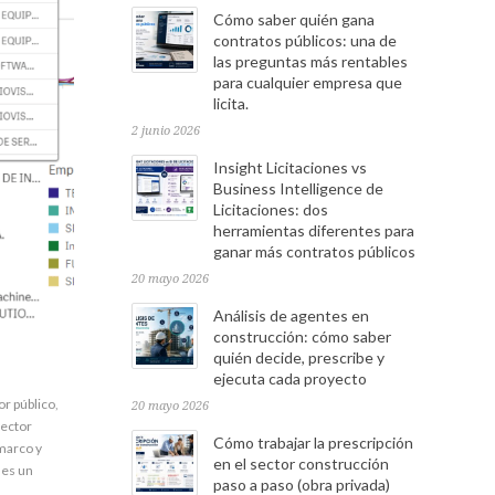
Cómo saber quién gana
contratos públicos: una de
las preguntas más rentables
para cualquier empresa que
licita.
2 junio 2026
Insight Licitaciones vs
Business Intelligence de
Licitaciones: dos
herramientas diferentes para
ganar más contratos públicos
20 mayo 2026
Análisis de agentes en
construcción: cómo saber
quién decide, prescribe y
ejecuta cada proyecto
r público
,
20 mayo 2026
sector
Cómo trabajar la prescripción
marco y
en el sector construcción
 es un
paso a paso (obra privada)