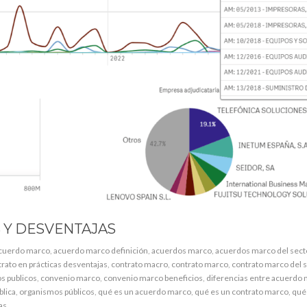
 Y DESVENTAJAS
cuerdo marco
,
acuerdo marco definición
,
acuerdos marco
,
acuerdos marco del secto
rato en prácticas desventajas
,
contrato macro
,
contrato marco
,
contrato marco del 
s publicos
,
convenio marco
,
convenio marco beneficios
,
diferencias entre acuerdo 
blica
,
organismos públicos
,
qué es un acuerdo marco
,
qué es un contrato marco
,
qué
as