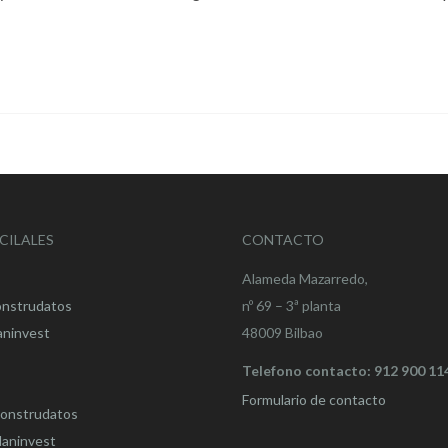
CILALES
CONTACTO
Alameda Mazarredo,
onstrudatos
nº 69 – 3ª planta
aninvest
48009 Bilbao
Telefono contacto: 912 900 11
Formulario de contacto
onstrudatos
aninvest