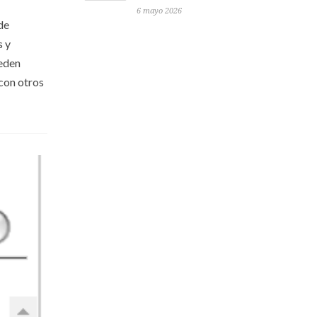
6 mayo 2026
de
s y
ueden
 con otros