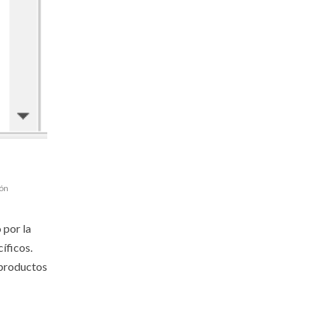
ión
 por la
íficos.
 productos