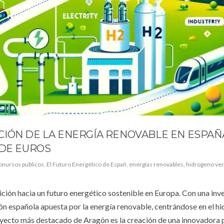
IÓN DE LA ENERGÍA RENOVABLE EN ESPAÑ
 DE EUROS
onursos publicos
,
El Futuro Energético de Españ
,
energías renovables
,
hidrogeno ve
ición hacia un futuro energético sostenible en Europa. Con una inv
gión española apuesta por la energía renovable, centrándose en el h
oyecto más destacado de Aragón es la creación de una innovadora 