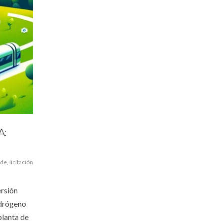
A:
rde
,
licitación
ersión
idrógeno
planta de