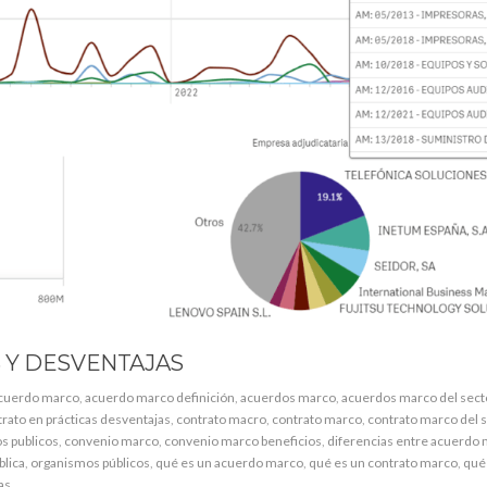
 Y DESVENTAJAS
cuerdo marco
,
acuerdo marco definición
,
acuerdos marco
,
acuerdos marco del secto
rato en prácticas desventajas
,
contrato macro
,
contrato marco
,
contrato marco del 
s publicos
,
convenio marco
,
convenio marco beneficios
,
diferencias entre acuerdo 
blica
,
organismos públicos
,
qué es un acuerdo marco
,
qué es un contrato marco
,
qué
as