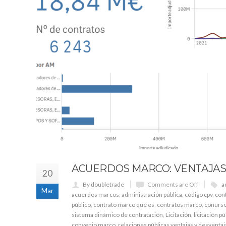
ACUERDOS MARCO: VENTAJAS
20
By doubletrade
Comments are Off
a
Mar
acuerdos marcos
,
administración pública
,
código cpv
,
cont
público
,
contrato marco qué es
,
contratos marco
,
conurso
sistema dinámico de contratación
,
Licitación
,
licitación pú
convenio marco
,
relaciones públicas ventajas y desventaj