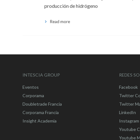
producción de hidrógeno
Read more
INTESCIA GROUP
REDES SO
Eventos
Facebook
Corporama
Twitter C
Doubletrade Francia
Twitter M
Corporama Francia
LinkedIn
Insight Academia
Instagram
Youtube C
Youtube M