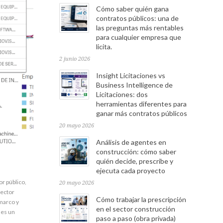
Cómo saber quién gana
contratos públicos: una de
las preguntas más rentables
para cualquier empresa que
licita.
2 junio 2026
Insight Licitaciones vs
Business Intelligence de
Licitaciones: dos
herramientas diferentes para
ganar más contratos públicos
20 mayo 2026
Análisis de agentes en
construcción: cómo saber
quién decide, prescribe y
ejecuta cada proyecto
r público
,
20 mayo 2026
sector
Cómo trabajar la prescripción
marco y
en el sector construcción
 es un
paso a paso (obra privada)