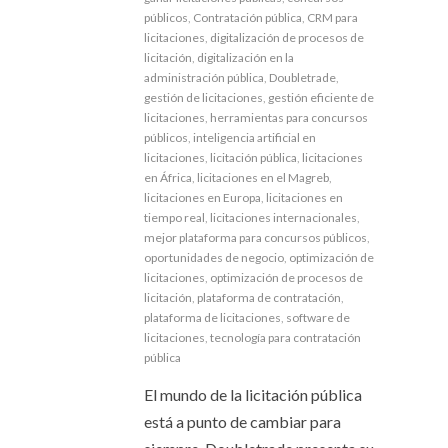
públicos
,
Contratación pública
,
CRM para
licitaciones
,
digitalización de procesos de
licitación
,
digitalización en la
administración pública
,
Doubletrade
,
gestión de licitaciones
,
gestión eficiente de
licitaciones
,
herramientas para concursos
públicos
,
inteligencia artificial en
licitaciones
,
licitación pública
,
licitaciones
en África
,
licitaciones en el Magreb
,
licitaciones en Europa
,
licitaciones en
tiempo real
,
licitaciones internacionales
,
mejor plataforma para concursos públicos
,
oportunidades de negocio
,
optimización de
licitaciones
,
optimización de procesos de
licitación
,
plataforma de contratación
,
plataforma de licitaciones
,
software de
licitaciones
,
tecnología para contratación
pública
El mundo de la licitación pública
está a punto de cambiar para