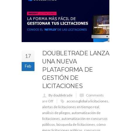
DOUBLETRADE LANZA
17
UNA NUEVA
Feb
PLATAFORMA DE
GESTIÓN DE
LICITACIONES
By doubletrade
Comments
are Off
acceso global a licitaciones
,
alertas de licitaciones en tiempo real
,
análisis de pliegos
,
automatización de
licitaciones
,
automatización en concursos
públicos
,
búsqueda de licitaciones
,
cómo
ganar licitaciones públicas
,
concursos