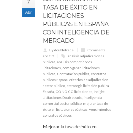
7
TASA DE ÉXITO EN
Abr
LICITACIONES
PÚBLICAS EN ESPAÑA
CON INTELIGENCIA DE
MERCADO
By doubletrade
Comments
are Off
análisis adjudicaciones
públicas
,
análisis competidores
licitaciones
,
cómo ganar licitaciones
públicas
,
Contratación pública
,
contratos
públicos España
,
criterios de adjudicación
sector público
,
estrategia licitación pública
España
,
GO NO GO licitaciones
,
Insight
Licitaciones Doubletrade
,
inteligencia
comercial sector público
,
mejorar tasa de
éxito en licitaciones públicas
,
vencimientos
contratos públicos
Mejorar la tasa de éxito en