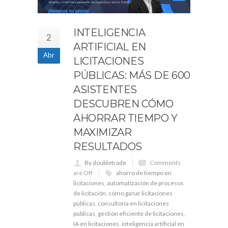
INTELIGENCIA
2
ARTIFICIAL EN
Abr
LICITACIONES
PÚBLICAS: MÁS DE 600
ASISTENTES
DESCUBREN CÓMO
AHORRAR TIEMPO Y
MAXIMIZAR
RESULTADOS
By doubletrade
Comments
are Off
ahorro de tiempo en
licitaciones
,
automatización de procesos
de licitación
,
cómo ganar licitaciones
públicas
,
consultoría en licitaciones
públicas
,
gestión eficiente de licitaciones
,
IA en licitaciones
,
inteligencia artificial en