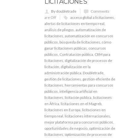
LICITACIONES
By doubletrade
Comments
are Off
acceso global a licitaciones
,
alertas de licitaciones en tiempo real
,
análisis de pliegos
,
automatización de
licitaciones
,
automatización en concursos
públicos
,
búsqueda de licitaciones
,
cómo
ganar licitaciones públicas
,
concursos
públicos
,
Contratación pública
,
CRM para
licitaciones
,
digitalización de procesos de
licitación
,
digitalización en la
administración pública
,
Doubletrade
,
gestión de licitaciones
,
gestión eficiente de
licitaciones
,
herramientas para concursos
públicos
,
inteligencia artificial en
licitaciones
,
licitación pública
,
licitaciones
en África
,
licitaciones en el Magreb
,
licitaciones en Europa
,
licitaciones en
tiempo real
,
licitaciones internacionales
,
mejor plataforma para concursos públicos
,
oportunidades de negocio
,
optimización de
licitaciones
,
optimización de procesos de