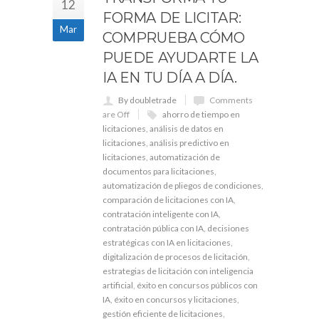
12
FORMA DE LICITAR:
Mar
COMPRUEBA CÓMO
PUEDE AYUDARTE LA
IA EN TU DÍA A DÍA.
By doubletrade
Comments
are Off
ahorro de tiempo en
licitaciones
,
análisis de datos en
licitaciones
,
análisis predictivo en
licitaciones
,
automatización de
documentos para licitaciones
,
automatización de pliegos de condiciones
,
comparación de licitaciones con IA
,
contratación inteligente con IA
,
contratación pública con IA
,
decisiones
estratégicas con IA en licitaciones
,
digitalización de procesos de licitación
,
estrategias de licitación con inteligencia
artificial
,
éxito en concursos públicos con
IA
,
éxito en concursos y licitaciones
,
gestión eficiente de licitaciones
,