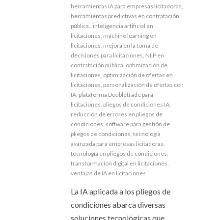
herramientas IA para empresas licitadoras
,
herramientas predictivas en contratación
pública.
,
inteligencia artificial en
licitaciones
,
machine learning en
licitaciones
,
mejora en la toma de
decisiones para licitaciones
,
NLP en
contratación pública
,
optimización de
licitaciones
,
optimización de ofertas en
licitaciones
,
personalización de ofertas con
IA
,
plataforma Doubletrade para
licitaciones
,
pliegos de condiciones IA
,
reducción de errores en pliegos de
condiciones
,
software para gestión de
pliegos de condiciones
,
tecnología
avanzada para empresas licitadoras
,
tecnología en pliegos de condiciones
,
transformación digital en licitaciones
,
ventajas de IA en licitaciones
La IA aplicada a los pliegos de
condiciones abarca diversas
soluciones tecnológicas que