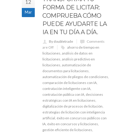
12
FORMA DE LICITAR:
Mar
COMPRUEBA CÓMO
PUEDE AYUDARTE LA
IA EN TU DÍA A DÍA.
By doubletrade
Comments
are Off
ahorro de tiempo en
licitaciones
,
análisis de datos en
licitaciones
,
análisis predictivo en
licitaciones
,
automatización de
documentos para licitaciones
,
automatización de pliegos de condiciones
,
comparación de licitaciones con IA
,
contratación inteligente con IA
,
contratación pública con IA
,
decisiones
estratégicas con IA en licitaciones
,
digitalización de procesos de licitación
,
estrategias de licitación con inteligencia
artificial
,
éxito en concursos públicos con
IA
,
éxito en concursos y licitaciones
,
gestión eficiente de licitaciones
,