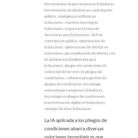
herramientas IA para empresas licitadoras
,
herramientas predictivas en contratación
pública.
,
inteligencia artificial en
licitaciones
,
machine learning en
licitaciones
,
mejora en la toma de
decisiones para licitaciones
,
NLP en
contratación pública
,
optimización de
licitaciones
,
optimización de ofertas en
licitaciones
,
personalización de ofertas con
IA
,
plataforma Doubletrade para
licitaciones
,
pliegos de condiciones IA
,
reducción de errores en pliegos de
condiciones
,
software para gestión de
pliegos de condiciones
,
tecnología
avanzada para empresas licitadoras
,
tecnología en pliegos de condiciones
,
transformación digital en licitaciones
,
ventajas de IA en licitaciones
La IA aplicada a los pliegos de
condiciones abarca diversas
soluciones tecnológicas que