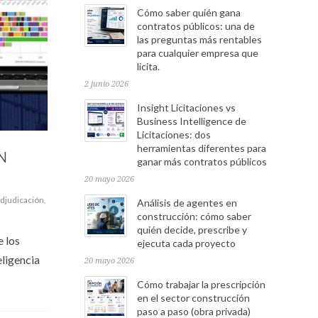
Cómo saber quién gana
contratos públicos: una de
las preguntas más rentables
para cualquier empresa que
licita.
2 junio 2026
Insight Licitaciones vs
Business Intelligence de
Licitaciones: dos
herramientas diferentes para
N
ganar más contratos públicos
20 mayo 2026
adjudicación
,
Análisis de agentes en
construcción: cómo saber
quién decide, prescribe y
e los
ejecuta cada proyecto
eligencia
20 mayo 2026
Cómo trabajar la prescripción
en el sector construcción
paso a paso (obra privada)