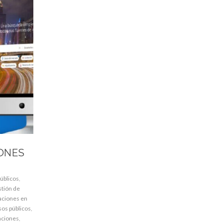
ONES
úblicos
,
stión de
taciones en
sos públicos
,
taciones
,