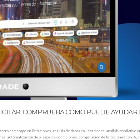
ICITAR: COMPRUEBA CÓMO PUEDE AYUDART
horro de tiempo en licitaciones
,
análisis de datos en licitaciones
,
análisis predictivo e
ones
,
automatización de pliegos de condiciones
,
comparación de licitaciones con IA
,
c