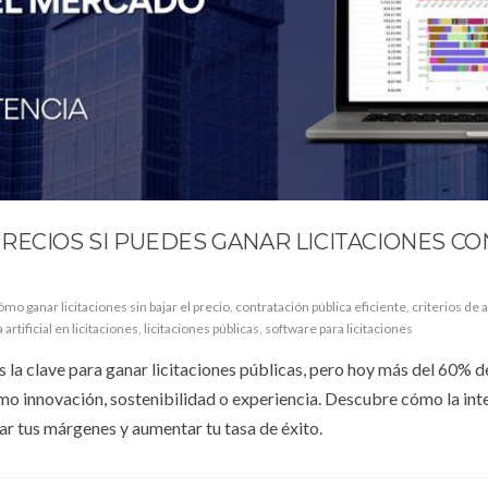
RECIOS SI PUEDES GANAR LICITACIONES CO
ómo ganar licitaciones sin bajar el precio
,
contratación pública eficiente
,
criterios de 
 artificial en licitaciones
,
licitaciones públicas
,
software para licitaciones
la clave para ganar licitaciones públicas, pero hoy más del 60% d
omo innovación, sostenibilidad o experiencia. Descubre cómo la int
rar tus márgenes y aumentar tu tasa de éxito.