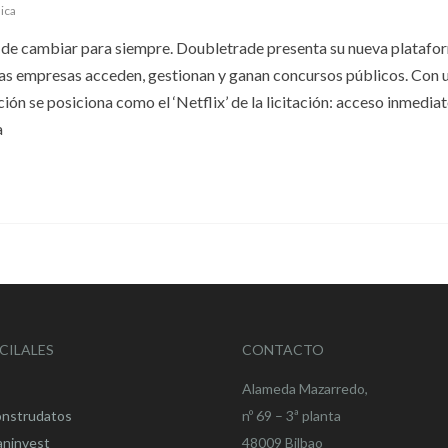
lica
to de cambiar para siempre. Doubletrade presenta su nueva platafo
las empresas acceden, gestionan y ganan concursos públicos. Con 
ución se posiciona como el ‘Netflix’ de la licitación: acceso inmediat
a
CILALES
CONTACTO
Alameda Mazarredo,
onstrudatos
nº 69 – 3ª planta
aninvest
48009 Bilbao