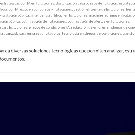
estratégicas con IA en licitaciones
,
digitalización de procesos de licitación
,
estrategi
licos con IA
,
éxito en concursos y licitaciones
,
gestión eficiente de licitaciones
,
herra
ntratación pública.
,
inteligencia artificial en licitaciones
,
machine learning en licitaci
ación pública
,
optimización de licitaciones
,
optimización de ofertas en licitaciones
,
para licitaciones
,
pliegos de condiciones IA
,
reducción de errores en pliegos de con
ía avanzada para empresas licitadoras
,
tecnología en pliegos de condiciones
,
transf
barca diversas soluciones tecnológicas que permiten analizar, estr
 documentos.