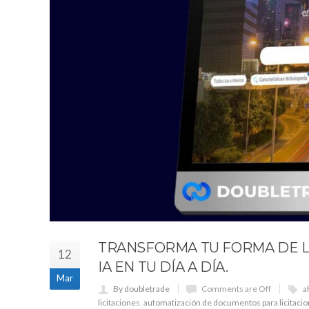
TRANSFORMA TU FORMA DE L
12
IA EN TU DÍA A DÍA.
Mar
By doubletrade
Comments are Off
a
licitaciones
,
automatización de documentos para licitaci