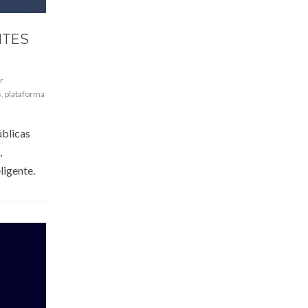
NTES
r
s
,
plataforma
úblicas
,
ligente.