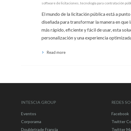
software de licitaciones
,
tecnología para contratación púb
El mundo de la licitación pública está a pun
diseñada para transformar la manera en que 
más rápido, eficiente y fácil de usar, esta sol
personalización y una experiencia optimizad
Read more
INTESCIA GROUP
REDES SO
Eventos
Facebook
Corporama
Twitter C
Doubletrade Francia
Twitter M