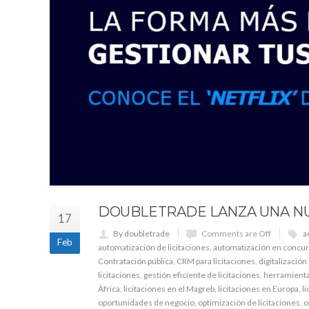
DOUBLETRADE LANZA UNA NU
17
By doubletrade
Comments are Off
a
Feb
automatización de licitaciones
,
automatización en concur
Contratación pública
,
CRM para licitaciones
,
digitalización
licitaciones
,
gestión eficiente de licitaciones
,
herramienta
África
,
licitaciones en el Magreb
,
licitaciones en Europa
,
l
oportunidades de negocio
,
optimización de licitaciones
,
o