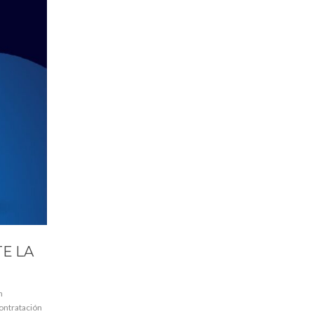
E LA
n
ontratación