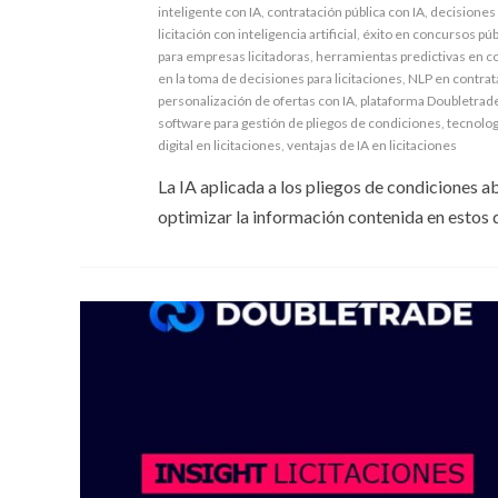
inteligente con IA
,
contratación pública con IA
,
decisiones 
licitación con inteligencia artificial
,
éxito en concursos púb
para empresas licitadoras
,
herramientas predictivas en co
en la toma de decisiones para licitaciones
,
NLP en contrat
personalización de ofertas con IA
,
plataforma Doubletrade 
software para gestión de pliegos de condiciones
,
tecnolog
digital en licitaciones
,
ventajas de IA en licitaciones
La IA aplicada a los pliegos de condiciones a
optimizar la información contenida en estos