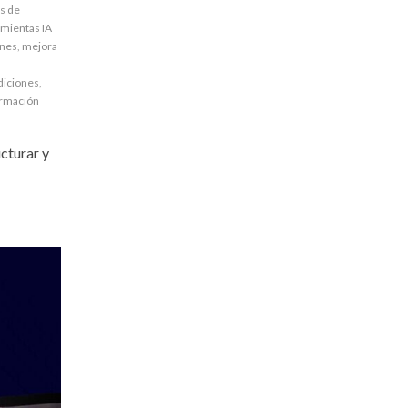
as de
mientas IA
ones
,
mejora
diciones
,
ormación
ucturar y