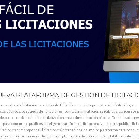
EVA PLATAFORMA DE GESTIÓN DE LICITACI
cceso global a licitaciones
,
alertas de licitaciones en tiempo real
,
análisis de pliegos
,
sos públicos
,
búsqueda de licitaciones
,
cómo ganar licitaciones públicas
,
concursos p
 de procesos de licitación
,
digitalización en la administración pública
,
Doubletrade
,
ge
s para concursos públicos
,
inteligencia artificial en licitaciones
,
licitación pública
,
lici
icitaciones en tiempo real
,
licitaciones internacionales
,
mejor plataforma para concur
ptimización de procesos de licitación
,
plataforma de contratación
,
plataforma de lici