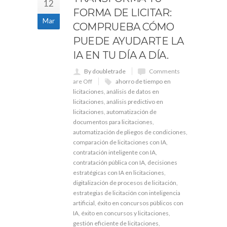
12
FORMA DE LICITAR:
Mar
COMPRUEBA CÓMO
PUEDE AYUDARTE LA
IA EN TU DÍA A DÍA.
By doubletrade
Comments
are Off
ahorro de tiempo en
licitaciones
,
análisis de datos en
licitaciones
,
análisis predictivo en
licitaciones
,
automatización de
documentos para licitaciones
,
automatización de pliegos de condiciones
,
comparación de licitaciones con IA
,
contratación inteligente con IA
,
contratación pública con IA
,
decisiones
estratégicas con IA en licitaciones
,
digitalización de procesos de licitación
,
estrategias de licitación con inteligencia
artificial
,
éxito en concursos públicos con
IA
,
éxito en concursos y licitaciones
,
gestión eficiente de licitaciones
,