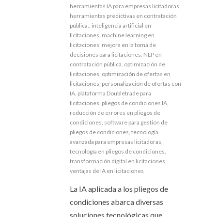
herramientas IA para empresas licitadoras
,
herramientas predictivas en contratación
pública.
,
inteligencia artificial en
licitaciones
,
machine learning en
licitaciones
,
mejora en la toma de
decisiones para licitaciones
,
NLP en
contratación pública
,
optimización de
licitaciones
,
optimización de ofertas en
licitaciones
,
personalización de ofertas con
IA
,
plataforma Doubletrade para
licitaciones
,
pliegos de condiciones IA
,
reducción de errores en pliegos de
condiciones
,
software para gestión de
pliegos de condiciones
,
tecnología
avanzada para empresas licitadoras
,
tecnología en pliegos de condiciones
,
transformación digital en licitaciones
,
ventajas de IA en licitaciones
La IA aplicada a los pliegos de
condiciones abarca diversas
soluciones tecnológicas que