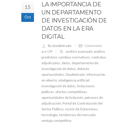
LA IMPORTANCIA DE
15
UN DEPARTAMENTO
Oct
DE INVESTIGACIÓN DE
DATOS EN LA ERA
DIGITAL
By doubletrade
Comments
are Off
análisis avanzado
,
análisis
predictivo
,
cambios normativos
,
contratos
adjudicados
,
datos
,
departamento de
investigación de datos
,
detecta
oportunidades
,
Doubletrade
,
información
en abierto
,
inteligencia artificial
,
investigación de datos
,
licitaciones
públicas
,
ofertas competitivas
,
oportunidades de licitación
,
patrones de
adjudicación
,
Portal de Contratación del
Sector Público
,
sector de licitaciones
,
tecnología
,
tendencias de mercado
,
ventaja competitiva