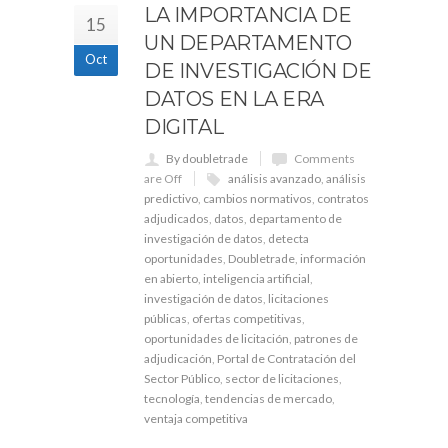
LA IMPORTANCIA DE
15
UN DEPARTAMENTO
Oct
DE INVESTIGACIÓN DE
DATOS EN LA ERA
DIGITAL
By doubletrade
Comments
are Off
análisis avanzado
,
análisis
predictivo
,
cambios normativos
,
contratos
adjudicados
,
datos
,
departamento de
investigación de datos
,
detecta
oportunidades
,
Doubletrade
,
información
en abierto
,
inteligencia artificial
,
investigación de datos
,
licitaciones
públicas
,
ofertas competitivas
,
oportunidades de licitación
,
patrones de
adjudicación
,
Portal de Contratación del
Sector Público
,
sector de licitaciones
,
tecnología
,
tendencias de mercado
,
ventaja competitiva