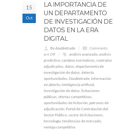
LA IMPORTANCIA DE
15
UN DEPARTAMENTO
Oct
DE INVESTIGACIÓN DE
DATOS EN LA ERA
DIGITAL
By doubletrade
Comments
are Off
análisis avanzado
,
análisis
predictivo
,
cambios normativos
,
contratos
adjudicados
,
datos
,
departamento de
investigación de datos
,
detecta
oportunidades
,
Doubletrade
,
información
en abierto
,
inteligencia artificial
,
investigación de datos
,
licitaciones
públicas
,
ofertas competitivas
,
oportunidades de licitación
,
patrones de
adjudicación
,
Portal de Contratación del
Sector Público
,
sector de licitaciones
,
tecnología
,
tendencias de mercado
,
ventaja competitiva