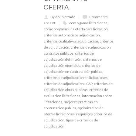
OFERTA
By doubletrade
Comments
are Off
cómo ganar licitaciones
,
cómo preparar una oferta para licitación
,
criterios automáticos adjudicación
,
criterios cualitativos adjudicación
,
criterios
de adjudicación
,
criterios de adjudicación
contratos públicos
,
criterios de
adjudicación definición
,
criterios de
adjudicación ejemplos
,
criterios de
adjudicación en contratación pública
,
criterios de adjudicación en licitaciones
,
criterios de adjudicación LCSP
,
criterios de
adjudicación obras públicas
,
criterios de
evaluación licitaciones
,
información sobre
licitaciones
,
mejores prácticas en
contratación pública
,
optimización de
ofertas licitaciones
,
requisitos criterios de
adjudicación
,
tipos de criterios de
adjudicación