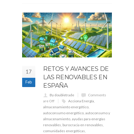
RETOS Y AVANCES DE
17
LAS RENOVABLES EN
Feb
ESPAÑA
By doubletrade
Comments
are Off
Acciona Energía
,
almacenamiento energético
,
autoconsumo energético
,
autoconsumo y
almacenamiento
,
ayudas para energías
renovables
,
burocracia en renovables
,
comunidades energéticas
,