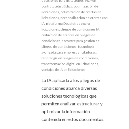
decisiones para licitaciones
,
NLP en
contratación pública
,
optimización de
licitaciones
,
optimización de ofertas en
licitaciones
,
personalización de ofertas con
IA
,
plataforma Doubletrade para
licitaciones
,
pliegos de condiciones IA
,
reducción de errores en pliegos de
condiciones
,
software para gestión de
pliegos de condiciones
,
tecnología
avanzada para empresas licitadoras
,
tecnología en pliegos de condiciones
,
transformación digital en licitaciones
,
ventajas de IA en licitaciones
La IA aplicada a los pliegos de
condiciones abarca diversas
soluciones tecnológicas que
permiten analizar, estructurar y
optimizar la información
contenida en estos documentos.