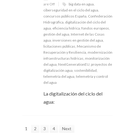
are Off
big data en agua
,
ciberseguridad en el ciclo del agua
,
concursos públicos España
,
Confederación
Hidrográfica
,
digitalización del ciclo del
agua
,
eficiencia hídrica
,
fondos europeos
,
gestión del agua
,
Internet de las Cosas
agua
,
inversiones en gestión del agua
,
licitaciones públicas
,
Mecanismo de
Recuperación y Resiliencia
,
modernización
infraestructuras hídricas
,
monitorización
del agua
,
NextGenerationEU
,
proyectos de
digitalización agua
,
sostenibilidad
,
telemetría del agua
,
telemetría y control
del agua
La digitalización del ciclo del
agua:
1
2
3
4
Next