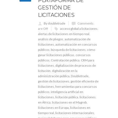
PLATAFORMA DE
GESTIÓN DE
LICITACIONES
By doubletrade
Comments
are Off
acceso global a licitaciones
,
alertas de licitaciones en tiempo real
,
análisis de pliegos
,
automatización de
licitaciones
,
automatización en concursos
públicos
,
búsqueda de licitaciones
,
cómo
ganar licitaciones públicas
,
concursos
públicos
,
Contratación pública
,
CRM para
licitaciones
,
digitalización de procesos de
licitación
,
digitalización en la
administración pública
,
Doubletrade
,
gestión de licitaciones
,
gestión eficiente de
licitaciones
,
herramientas para concursos
públicos
,
inteligencia artificial en
licitaciones
,
licitación pública
,
licitaciones
en África
,
licitaciones en el Magreb
,
licitaciones en Europa
,
licitaciones en
tiempo real
,
licitaciones internacionales
,