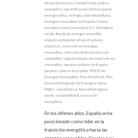
descarbonización
,
DoubleTrade análisis
energético
,
electrificación del transporte
,
energía eólica
,
energía solar fotovoltaica
,
energías renovables en España
,
fondos
europeos Next Generation EU
,
hidrógeno
verde
,
Iberdrola energía renovable
,
impacto ambiental
,
infraestructuras
eléctricas
,
inversión en energías
renovables
,
mercado de licitaciones en
renovables
,
oportunidades de inversión en
renovables
,
parques eólicos en España
,
parques solares en España
,
PERTE de
Energías Renovables
,
Plan MOVES III
,
Plan
Nacional Integrado de Energía y Clima
,
PNIEC
,
red eléctrica
,
Repsol hidrógeno
verde
,
sostenibilidad
,
transición
energética
En los últimos años, España se ha
posicionado como líder en la
transición energética hacia las
energías renovables. Gracias a su