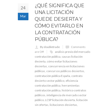
¿QUÉ SIGNIFICA QUE
24
UNA LICITACIÓN
Mar
QUEDE DESIERTA Y
CÓMO EVITARLO EN
LA CONTRATACIÓN
PÚBLICA?
By doubletrade
Comments
are Off
análisis previo del mercado
contratación pública
,
causas licitación
desierta
,
cómo evitar licitaciones
desiertas
,
concurrencia en licitaciones
públicas
,
concursos públicos desiertos
,
contratación pública España
,
contrato
desierto sector público
,
eficiencia
contratación pública
,
herramientas
contratación pública
,
histórico contratos
públicos
,
inteligencia de mercado sector
público
,
LCSP licitación desierta
,
licitación
sin ofertas
,
licitaciones desiertas
,