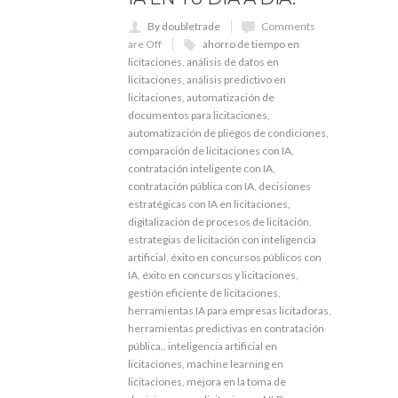
By doubletrade
Comments
are Off
ahorro de tiempo en
licitaciones
,
análisis de datos en
licitaciones
,
análisis predictivo en
licitaciones
,
automatización de
documentos para licitaciones
,
automatización de pliegos de condiciones
,
comparación de licitaciones con IA
,
contratación inteligente con IA
,
contratación pública con IA
,
decisiones
estratégicas con IA en licitaciones
,
digitalización de procesos de licitación
,
estrategias de licitación con inteligencia
artificial
,
éxito en concursos públicos con
IA
,
éxito en concursos y licitaciones
,
gestión eficiente de licitaciones
,
herramientas IA para empresas licitadoras
,
herramientas predictivas en contratación
pública.
,
inteligencia artificial en
licitaciones
,
machine learning en
licitaciones
,
mejora en la toma de