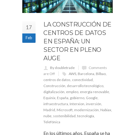
LA CONSTRUCCIÓN DE
17
CENTROS DE DATOS
Feb
EN ESPAÑA: UN
SECTOR EN PLENO
AUGE
By doubletrade
Comments
are Off
AWS
,
Barcelona
,
Bilbao
,
centros de datos
,
conectividad
,
Construcción
,
desarrollo tecnológico
,
digitalización
,
empleo
,
energía renovable
,
Equinix
,
España
,
gobierno
,
Google
,
infraestructura
,
Interxion
,
inversión
,
Madrid
,
Microsoft
,
modernización
,
Nabiax
,
nube
,
sostenibilidad
,
tecnología
,
Telefónica
En los últimos años, España se ha