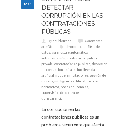
Mar
DETECTAR
CORRUPCIÓN EN LAS
CONTRATACIONES
PÚBLICAS
By doubletrade
Comments
are Off
algoritmos
,
análisis de
datos
,
aprendizaje automático
,
automatización
,
colaboración público-
privada
,
contrataciones públicas
,
detección
de corrupción
,
ética en inteligencia
artificial
,
fraude en licitaciones
,
gestión de
riesgos
,
inteligencia artificial
,
marcos
normativos
,
redes neuronales
,
supervisión de contratos
,
transparencia
La corrupción en las
contrataciones públicas es un
problema recurrente que afecta