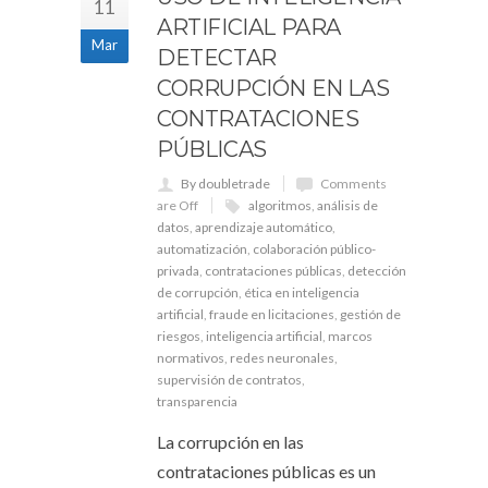
11
ARTIFICIAL PARA
Mar
DETECTAR
CORRUPCIÓN EN LAS
CONTRATACIONES
PÚBLICAS
By doubletrade
Comments
are Off
algoritmos
,
análisis de
datos
,
aprendizaje automático
,
automatización
,
colaboración público-
privada
,
contrataciones públicas
,
detección
de corrupción
,
ética en inteligencia
artificial
,
fraude en licitaciones
,
gestión de
riesgos
,
inteligencia artificial
,
marcos
normativos
,
redes neuronales
,
supervisión de contratos
,
transparencia
La corrupción en las
contrataciones públicas es un