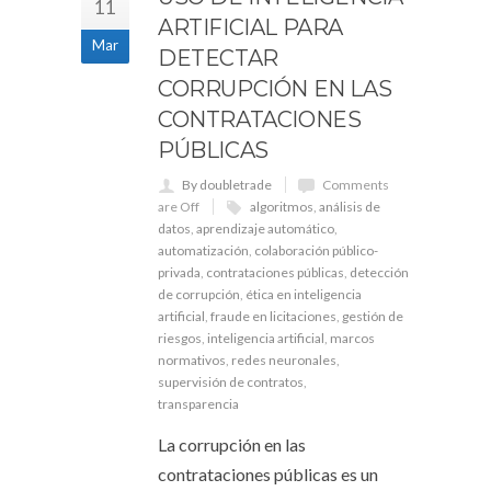
11
ARTIFICIAL PARA
Mar
DETECTAR
CORRUPCIÓN EN LAS
CONTRATACIONES
PÚBLICAS
By doubletrade
Comments
are Off
algoritmos
,
análisis de
datos
,
aprendizaje automático
,
automatización
,
colaboración público-
privada
,
contrataciones públicas
,
detección
de corrupción
,
ética en inteligencia
artificial
,
fraude en licitaciones
,
gestión de
riesgos
,
inteligencia artificial
,
marcos
normativos
,
redes neuronales
,
supervisión de contratos
,
transparencia
La corrupción en las
contrataciones públicas es un