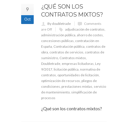
¿QUÉ SON LOS
9
CONTRATOS MIXTOS?
Oct
By doubletrade
Comments
are Off
adjudicación de contratos
,
administración pública
,
ahorro de costes
,
concesiones públicas
,
contratación en
España
,
Contratación pública
,
contratos de
obra
,
contratos de servicios
,
contratos de
suministro
,
Contratos mixtos
,
Doubletrade
,
empresas licitadoras
,
Ley
9/2017
,
licitación pública
,
normativa de
contratos
,
oportunidades de licitación
,
optimización de recursos
,
pliegos de
condiciones
,
prestaciones mixtas
,
servicio
de mantenimiento
,
simplificación de
procesos
¿Qué son los contratos mixtos?