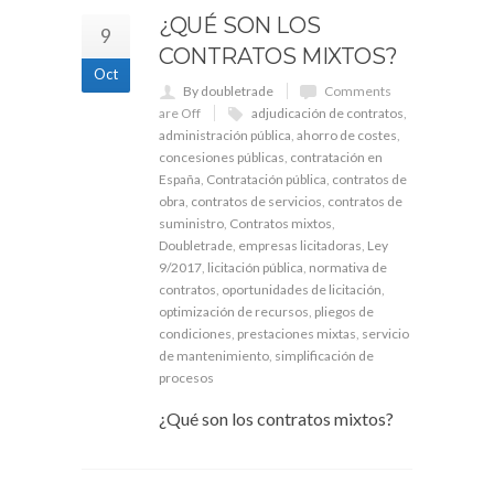
¿QUÉ SON LOS
9
CONTRATOS MIXTOS?
Oct
By doubletrade
Comments
are Off
adjudicación de contratos
,
administración pública
,
ahorro de costes
,
concesiones públicas
,
contratación en
España
,
Contratación pública
,
contratos de
obra
,
contratos de servicios
,
contratos de
suministro
,
Contratos mixtos
,
Doubletrade
,
empresas licitadoras
,
Ley
9/2017
,
licitación pública
,
normativa de
contratos
,
oportunidades de licitación
,
optimización de recursos
,
pliegos de
condiciones
,
prestaciones mixtas
,
servicio
de mantenimiento
,
simplificación de
procesos
¿Qué son los contratos mixtos?