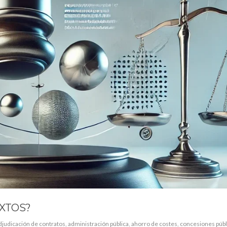
XTOS?
djudicación de contratos
,
administración pública
,
ahorro de costes
,
concesiones públ