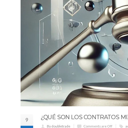
¿QUÉ SON LOS CONTRATOS MI
9
By doubletrade
Comments are Off
a