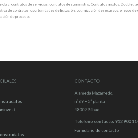
e obra
,
contratos de servicios
,
contratos de suministro
,
Contratos mixtos
,
Doubletra
tiva de contratos
,
oportunidades de licitación
,
optimización de recursos
,
pliegos de
icación de procesos
CILALES
CONTACTO
Alameda Mazarredo,
onstrudatos
nº 69 – 3ª planta
aninvest
48009 Bilbao
Telefono contacto: 912 900 11
Formulario de contacto
onstrudatos