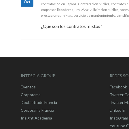
Oct
contratación en España
,
Contratación pública
,
contratos d
empresas licitadoras
,
Ley 9/2017
,
licitación pública
,
norma
prestaciones mixtas
,
servicio de mantenimiento
,
simplif
¿Qué son los contratos mixtos?
INTESCIA GROUP
REDES SO
Eventos
Facebook
Corporama
Twitter C
Doubletrade Francia
Twitter M
Corporama Francia
LinkedIn
Insight Academia
Instagram
Youtube C