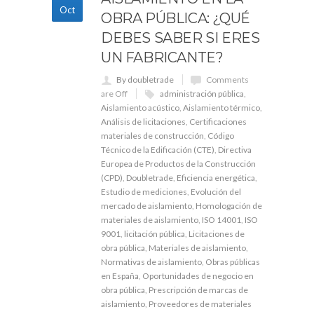
Oct
OBRA PÚBLICA: ¿QUÉ
DEBES SABER SI ERES
UN FABRICANTE?
By doubletrade
Comments
are Off
administración pública
,
Aislamiento acústico
,
Aislamiento térmico
,
Análisis de licitaciones
,
Certificaciones
materiales de construcción
,
Código
Técnico de la Edificación (CTE)
,
Directiva
Europea de Productos de la Construcción
(CPD)
,
Doubletrade
,
Eficiencia energética
,
Estudio de mediciones
,
Evolución del
mercado de aislamiento
,
Homologación de
materiales de aislamiento
,
ISO 14001
,
ISO
9001
,
licitación pública
,
Licitaciones de
obra pública
,
Materiales de aislamiento
,
Normativas de aislamiento
,
Obras públicas
en España
,
Oportunidades de negocio en
obra pública
,
Prescripción de marcas de
aislamiento
,
Proveedores de materiales