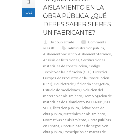
3
AISLAMIENTO EN LA
Oct
OBRA PÚBLICA: ¿QUÉ
DEBES SABER SI ERES
UN FABRICANTE?
By doubletrade
Comments
are Off
administración pública
,
Aislamiento acústico
,
Aislamiento térmico
,
Análisis de licitaciones
,
Certificaciones
materiales de construcción
,
Código
Técnico de la Edificación (CTE)
,
Directiva
Europea de Productos de la Construcción
(CPD)
,
Doubletrade
,
Eficiencia energética
,
Estudio de mediciones
,
Evolución del
mercado de aislamiento
,
Homologación de
materiales de aislamiento
,
ISO 14001
,
ISO
9001
,
licitación pública
,
Licitaciones de
obra pública
,
Materiales de aislamiento
,
Normativas de aislamiento
,
Obras públicas
en España
,
Oportunidades de negocio en
obra pública
,
Prescripción de marcas de