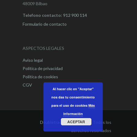
48009 Bilbao
Telefono contacto: 912 900 114
Formulario de contacto
ASPECTOS LEGALES
Aviso legal
Política de privacidad
Política de cookies
CGV
Al hacer clic en "Aceptar"
nos das tu consentimiento
para el uso de cookies
Más
información
ACEPTAR
Doubletrade Spain
© 2021. Todos los
derechos reservados