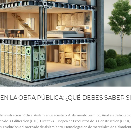
EN LA OBRA PÚBLICA: ¿QUÉ DEBES SABER S
dministración pública
,
Aislamiento acústico
,
Aislamiento térmico
,
Análisis de licitac
o de la Edificación (CTE)
,
Directiva Europea de Productos de la Construcción (CPD)
,
es
,
Evolución del mercado de aislamiento
,
Homologación de materiales de aislamien