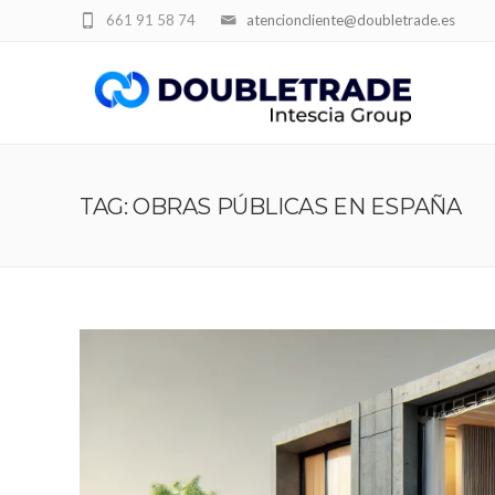
661 91 58 74
atencioncliente@doubletrade.es
TAG: OBRAS PÚBLICAS EN ESPAÑA