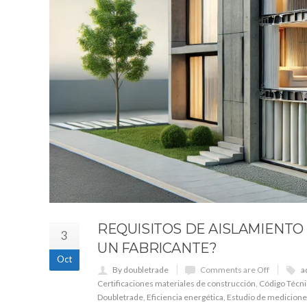
REQUISITOS DE AISLAMIENTO 
3
UN FABRICANTE?
Oct
By doubletrade
Comments are Off
a
Certificaciones materiales de construcción
,
Código Técnic
Doubletrade
,
Eficiencia energética
,
Estudio de medicion