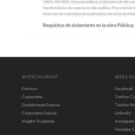
14001
,
ISO 9001
,
licitación pública
,
Licitaciones de obra pú
Oportunidades de negocio en obra pública
,
Prescripción 
Selección de materiales de aislamiento
,
Servicios de licit
Requisitos de aislamiento en la obra Pública:
INTESCIA GROUP
REDES SO
Eventos
Facebook
Corporama
Twitter C
Doubletrade Francia
Twitter M
Corporama Francia
LinkedIn
Insight Academia
Instagram
Youtube C