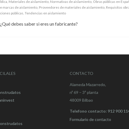
blica
,
Materiales de aislamiento
,
Normativas de aislamiento
,
Obras públicas en Espa
de marcas de aislamiento
,
Proveedores de materiales de aislamiento
,
Requisitos obra
aciones públicas
,
Tendencias en aislamiento
 ¿Qué debes saber si eres un fabricante?
CILALES
CONTACTO
Alameda Mazarredo,
onstrudatos
nº 69 – 3ª planta
aninvest
48009 Bilbao
Telefono contacto: 912 900 11
Formulario de contacto
onstrudatos