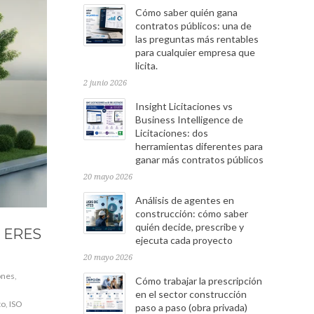
Cómo saber quién gana
contratos públicos: una de
las preguntas más rentables
para cualquier empresa que
licita.
2 junio 2026
Insight Licitaciones vs
Business Intelligence de
Licitaciones: dos
herramientas diferentes para
ganar más contratos públicos
20 mayo 2026
Análisis de agentes en
construcción: cómo saber
quién decide, prescribe y
I ERES
ejecuta cada proyecto
20 mayo 2026
iones
,
Cómo trabajar la prescripción
en el sector construcción
to
,
ISO
paso a paso (obra privada)