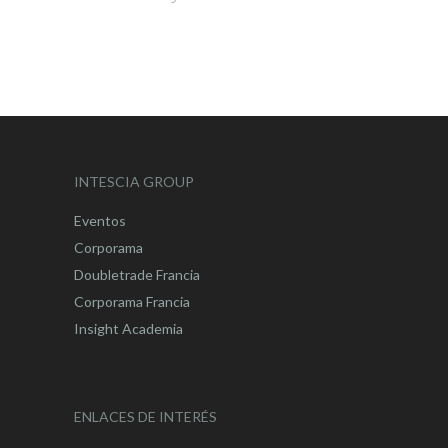
INTESCIA GROUP
Eventos
Corporama
Doubletrade Francia
Corporama Francia
Insight Academia
ENLACES DE INTERÉS