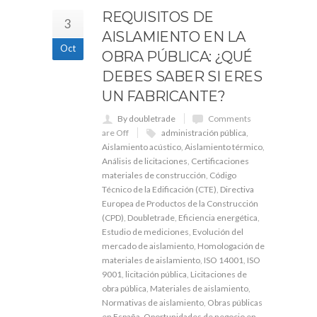
REQUISITOS DE
3
AISLAMIENTO EN LA
Oct
OBRA PÚBLICA: ¿QUÉ
DEBES SABER SI ERES
UN FABRICANTE?
By doubletrade
Comments
are Off
administración pública
,
Aislamiento acústico
,
Aislamiento térmico
,
Análisis de licitaciones
,
Certificaciones
materiales de construcción
,
Código
Técnico de la Edificación (CTE)
,
Directiva
Europea de Productos de la Construcción
(CPD)
,
Doubletrade
,
Eficiencia energética
,
Estudio de mediciones
,
Evolución del
mercado de aislamiento
,
Homologación de
materiales de aislamiento
,
ISO 14001
,
ISO
9001
,
licitación pública
,
Licitaciones de
obra pública
,
Materiales de aislamiento
,
Normativas de aislamiento
,
Obras públicas
en España
,
Oportunidades de negocio en