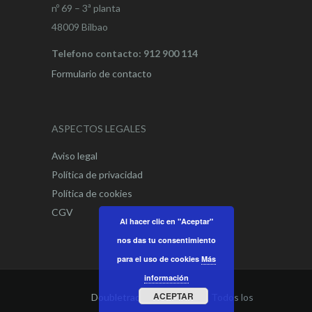
nº 69 – 3ª planta
48009 Bilbao
Telefono contacto: 912 900 114
Formulario de contacto
ASPECTOS LEGALES
Aviso legal
Política de privacidad
Política de cookies
CGV
Al hacer clic en "Aceptar"
nos das tu consentimiento
para el uso de cookies
Más
información
ACEPTAR
Doubletrade Spain
© 2021. Todos los