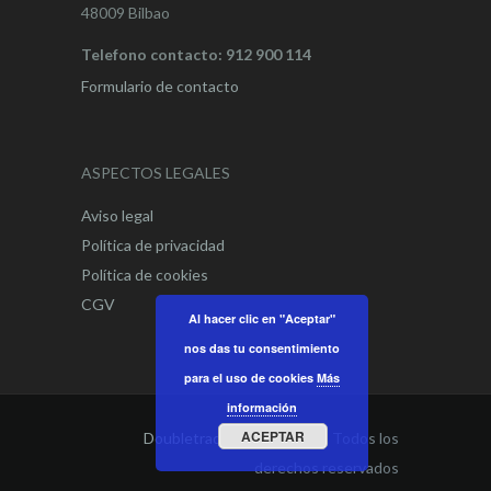
48009 Bilbao
Telefono contacto: 912 900 114
Formulario de contacto
ASPECTOS LEGALES
Aviso legal
Política de privacidad
Política de cookies
CGV
Al hacer clic en "Aceptar"
nos das tu consentimiento
para el uso de cookies
Más
información
ACEPTAR
Doubletrade Spain
© 2021. Todos los
derechos reservados