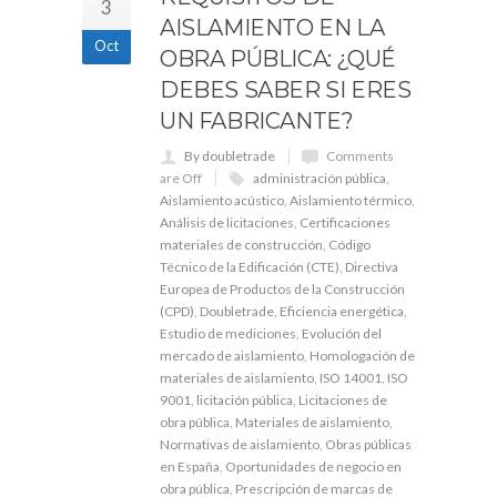
3
AISLAMIENTO EN LA
Oct
OBRA PÚBLICA: ¿QUÉ
DEBES SABER SI ERES
UN FABRICANTE?
By doubletrade
Comments
are Off
administración pública
,
Aislamiento acústico
,
Aislamiento térmico
,
Análisis de licitaciones
,
Certificaciones
materiales de construcción
,
Código
Técnico de la Edificación (CTE)
,
Directiva
Europea de Productos de la Construcción
(CPD)
,
Doubletrade
,
Eficiencia energética
,
Estudio de mediciones
,
Evolución del
mercado de aislamiento
,
Homologación de
materiales de aislamiento
,
ISO 14001
,
ISO
9001
,
licitación pública
,
Licitaciones de
obra pública
,
Materiales de aislamiento
,
Normativas de aislamiento
,
Obras públicas
en España
,
Oportunidades de negocio en
obra pública
,
Prescripción de marcas de