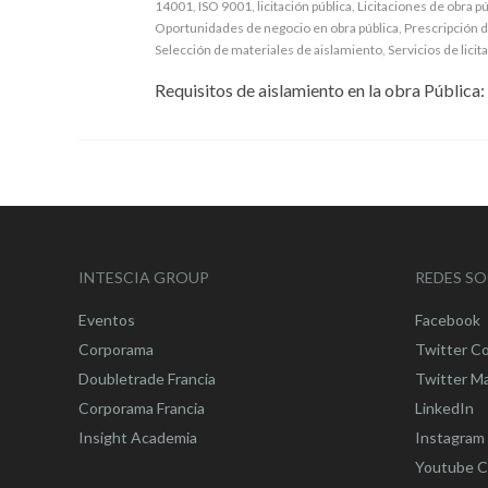
14001
,
ISO 9001
,
licitación pública
,
Licitaciones de obra pú
Oportunidades de negocio en obra pública
,
Prescripción 
Selección de materiales de aislamiento
,
Servicios de licit
Requisitos de aislamiento en la obra Pública:
INTESCIA GROUP
REDES SO
Eventos
Facebook
Corporama
Twitter C
Doubletrade Francia
Twitter M
Corporama Francia
LinkedIn
Insight Academia
Instagram
Youtube C