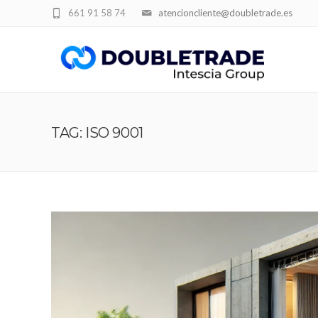
661 91 58 74
atencioncliente@doubletrade.es
TAG: ISO 9001