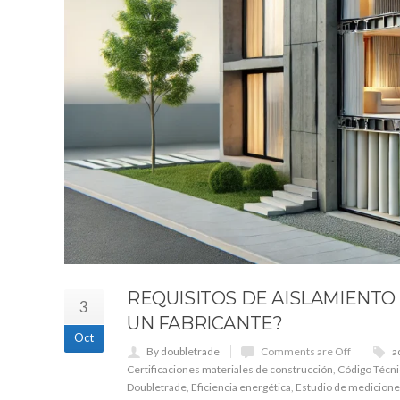
REQUISITOS DE AISLAMIENTO 
3
UN FABRICANTE?
Oct
By doubletrade
Comments are Off
a
Certificaciones materiales de construcción
,
Código Técnic
Doubletrade
,
Eficiencia energética
,
Estudio de medicion