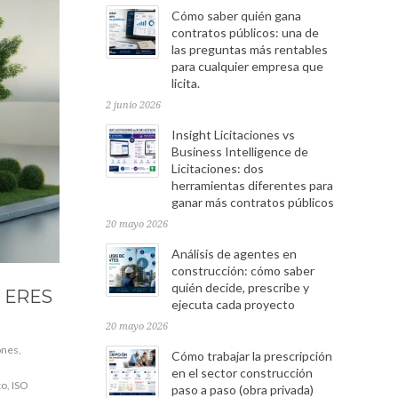
Cómo saber quién gana
contratos públicos: una de
las preguntas más rentables
para cualquier empresa que
licita.
2 junio 2026
Insight Licitaciones vs
Business Intelligence de
Licitaciones: dos
herramientas diferentes para
ganar más contratos públicos
20 mayo 2026
Análisis de agentes en
construcción: cómo saber
quién decide, prescribe y
I ERES
ejecuta cada proyecto
20 mayo 2026
iones
,
Cómo trabajar la prescripción
en el sector construcción
to
,
ISO
paso a paso (obra privada)