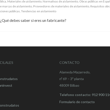
blica
,
Materiales de aislamiento
,
Normativas de aislamiento
,
Obras públicas en Espa
de marcas de aislamiento
,
Proveedores de materiales de aislamiento
,
Requisitos obra
aciones públicas
,
Tendencias en aislamiento
 ¿Qué debes saber si eres un fabricante?
CILALES
CONTACTO
Alameda Mazarredo,
onstrudatos
nº 69 – 3ª planta
aninvest
48009 Bilbao
Telefono contacto: 912 900 11
Formulario de contacto
onstrudatos