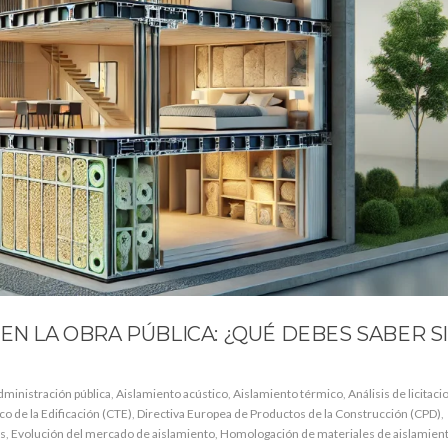
EN LA OBRA PÚBLICA: ¿QUÉ DEBES SABER S
dministración pública
,
Aislamiento acústico
,
Aislamiento térmico
,
Análisis de licitac
o de la Edificación (CTE)
,
Directiva Europea de Productos de la Construcción (CPD)
,
es
,
Evolución del mercado de aislamiento
,
Homologación de materiales de aislamien