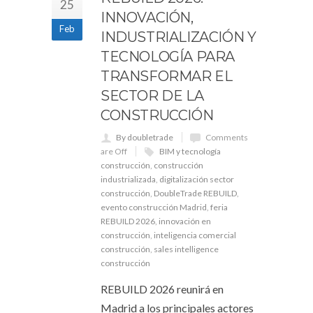
25
INNOVACIÓN,
Feb
INDUSTRIALIZACIÓN Y
TECNOLOGÍA PARA
TRANSFORMAR EL
SECTOR DE LA
CONSTRUCCIÓN
By doubletrade
Comments
are Off
BIM y tecnología
construcción
,
construcción
industrializada
,
digitalización sector
construcción
,
DoubleTrade REBUILD
,
evento construcción Madrid
,
feria
REBUILD 2026
,
innovación en
construcción
,
inteligencia comercial
construcción
,
sales intelligence
construcción
REBUILD 2026 reunirá en
Madrid a los principales actores