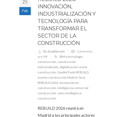
25
INNOVACIÓN,
Feb
INDUSTRIALIZACIÓN Y
TECNOLOGÍA PARA
TRANSFORMAR EL
SECTOR DE LA
CONSTRUCCIÓN
By doubletrade
Comments
are Off
BIM y tecnología
construcción
,
construcción
industrializada
,
digitalización sector
construcción
,
DoubleTrade REBUILD
,
evento construcción Madrid
,
feria
REBUILD 2026
,
innovación en
construcción
,
inteligencia comercial
construcción
,
sales intelligence
construcción
REBUILD 2026 reunirá en
Madrid a los principales actores