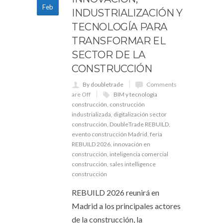
Feb
INDUSTRIALIZACIÓN Y
TECNOLOGÍA PARA
TRANSFORMAR EL
SECTOR DE LA
CONSTRUCCIÓN
By doubletrade
Comments
are Off
BIM y tecnología
construcción
,
construcción
industrializada
,
digitalización sector
construcción
,
DoubleTrade REBUILD
,
evento construcción Madrid
,
feria
REBUILD 2026
,
innovación en
construcción
,
inteligencia comercial
construcción
,
sales intelligence
construcción
REBUILD 2026 reunirá en
Madrid a los principales actores
de la construcción, la