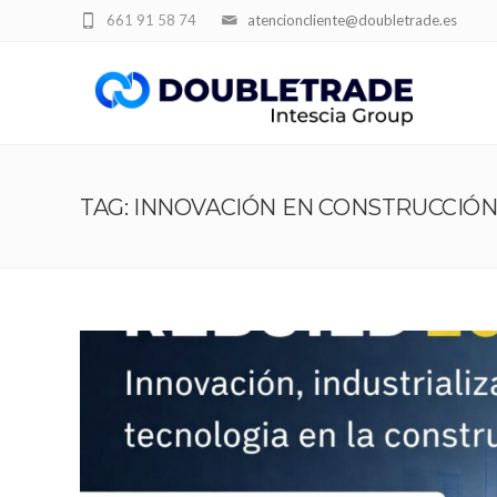
661 91 58 74
atencioncliente@doubletrade.es
TAG: INNOVACIÓN EN CONSTRUCCIÓ