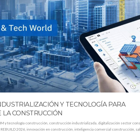
INDUSTRIALIZACIÓN Y TECNOLOGÍA PARA
 LA CONSTRUCCIÓN
IM y tecnología construcción
,
construcción industrializada
,
digitalización sector con
a REBUILD 2026
,
innovación en construcción
,
inteligencia comercial construcción
,
sa