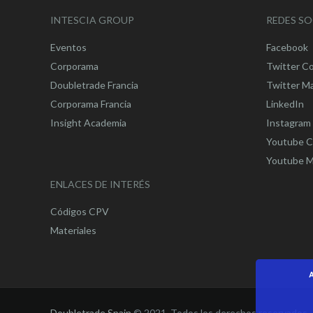
INTESCIA GROUP
REDES SO
Eventos
Facebook
Corporama
Twitter C
Doubletrade Francia
Twitter M
Corporama Francia
LinkedIn
Insight Academia
Instagram
Youtube C
Youtube M
ENLACES DE INTERÉS
Códigos CPV
Materiales
A
Doubletrade Spain
© 2021. Todos los derechos reservados