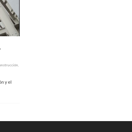
A
onstrucción
,
n y el