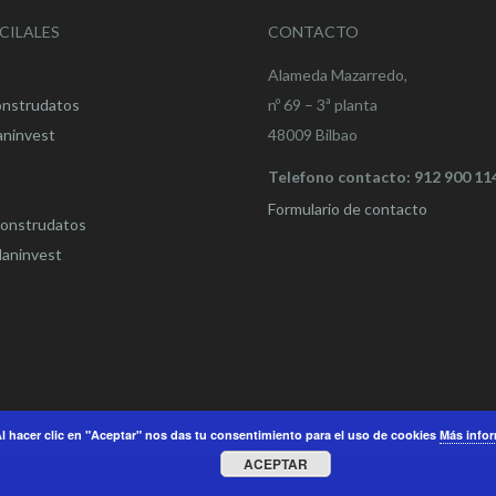
CILALES
CONTACTO
Alameda Mazarredo,
onstrudatos
nº 69 – 3ª planta
aninvest
48009 Bilbao
Telefono contacto: 912 900 11
Formulario de contacto
onstrudatos
aninvest
l hacer clic en "Aceptar" nos das tu consentimiento para el uso de cookies
Más info
ACEPTAR