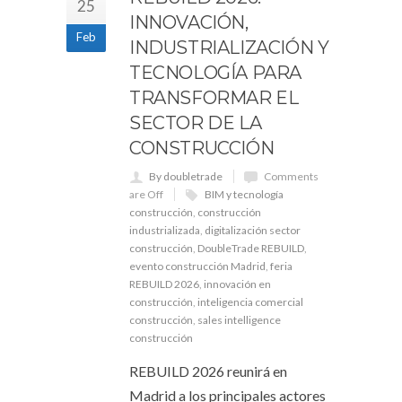
25
INNOVACIÓN,
Feb
INDUSTRIALIZACIÓN Y
TECNOLOGÍA PARA
TRANSFORMAR EL
SECTOR DE LA
CONSTRUCCIÓN
By doubletrade
Comments
are Off
BIM y tecnología
construcción
,
construcción
industrializada
,
digitalización sector
construcción
,
DoubleTrade REBUILD
,
evento construcción Madrid
,
feria
REBUILD 2026
,
innovación en
construcción
,
inteligencia comercial
construcción
,
sales intelligence
construcción
REBUILD 2026 reunirá en
Madrid a los principales actores