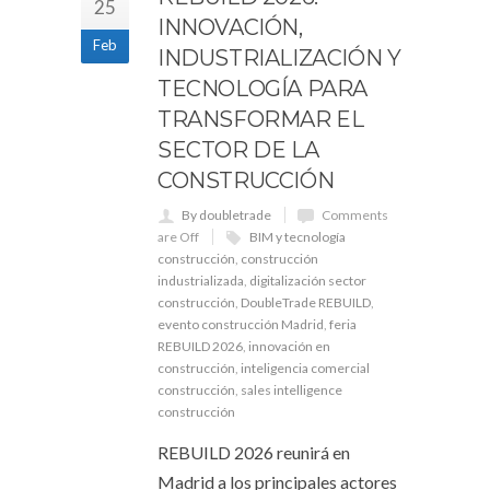
25
INNOVACIÓN,
Feb
INDUSTRIALIZACIÓN Y
TECNOLOGÍA PARA
TRANSFORMAR EL
SECTOR DE LA
CONSTRUCCIÓN
By doubletrade
Comments
are Off
BIM y tecnología
construcción
,
construcción
industrializada
,
digitalización sector
construcción
,
DoubleTrade REBUILD
,
evento construcción Madrid
,
feria
REBUILD 2026
,
innovación en
construcción
,
inteligencia comercial
construcción
,
sales intelligence
construcción
REBUILD 2026 reunirá en
Madrid a los principales actores