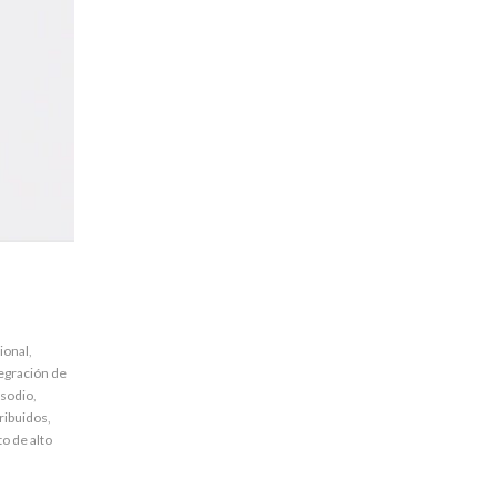
ional
,
egración de
 sodio
,
ribuidos
,
o de alto