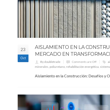
AISLAMIENTO EN LA CONSTRU
23
MERCADO EN TRANSFORMAC
Oct
By doubletrade
Comments are Off
a
minerales
,
poliuretano
,
rehabilitación energética
,
sistem
Aislamiento en la Construcción: Desafíos y