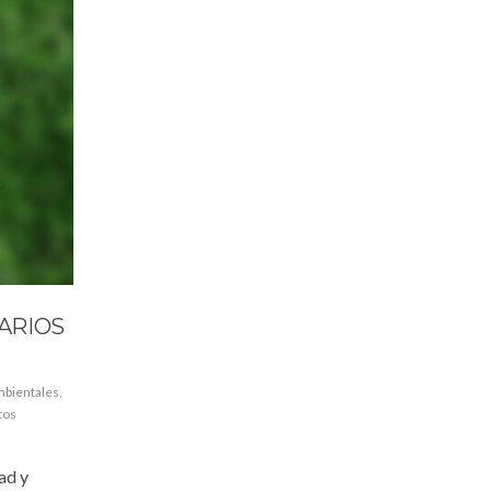
ARIOS
mbientales
,
tos
ad y