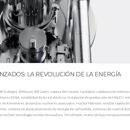
ZADOS: LA REVOLUCIÓN DE LA ENERGÍA
SP Isotopes
,
Bellevue
,
Bill Gates
,
cabeza del reactor
,
Cantabria
,
colaboración internac
cleares ENSA
,
estabilidad de la red eléctrica
,
instalación de producción de HALEU
,
int
um en Kemmerer
,
proyectos nucleares avanzados
,
reactor Natrium
,
reactor rápido de
ento
,
sistema de almacenamiento de energía de sal fundida
,
sistemas de control dist
e nuclear
,
tecnología nuclear innovadora
,
TerraPower
,
uranio de bajo enriquecimient