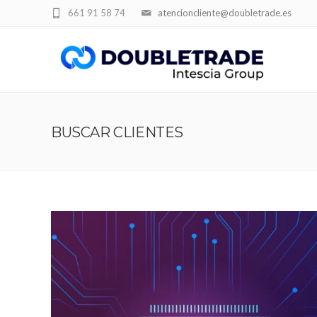
661 91 58 74
atencioncliente@doubletrade.es
BUSCAR CLIENTES