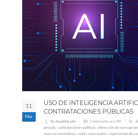
USO DE INTELIGENCIA ARTIFI
11
CONTRATACIONES PÚBLICAS
Mar
By doubletrade
Comments are Off
a
privada
,
contrataciones públicas
,
detección de corrupción
marcos normativos
,
redes neuronales
,
supervisión de co