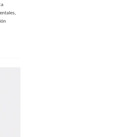
ca
entales,
ión