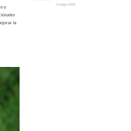
6 mayo 2026
co y
cionales
ejorar la