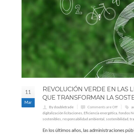
REVOLUCIÓN VERDE EN LAS L
11
QUE TRANSFORMAN LA SOSTE
Mar
By doubletrade
Comments are Off
a
digitalización licitaciones
,
Eficiencia energética
,
fondos N
sostenibles
,
responsabilidad ambiental
,
sostenibilidad
,
tr
En los últimos años, las administraciones públ