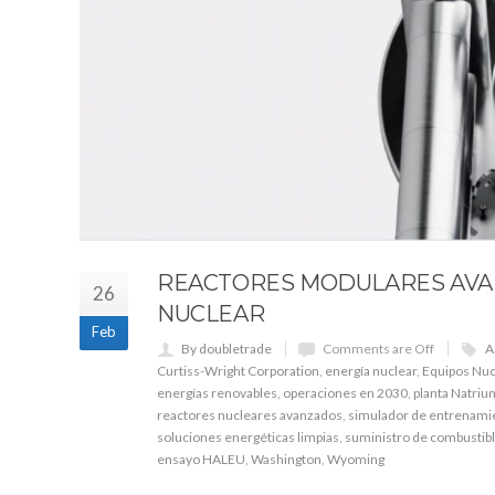
REACTORES MODULARES AVAN
26
NUCLEAR
Feb
By doubletrade
Comments are Off
A
Curtiss-Wright Corporation
,
energía nuclear
,
Equipos Nu
energías renovables
,
operaciones en 2030
,
planta Natri
reactores nucleares avanzados
,
simulador de entrenami
soluciones energéticas limpias
,
suministro de combustibl
ensayo HALEU
,
Washington
,
Wyoming