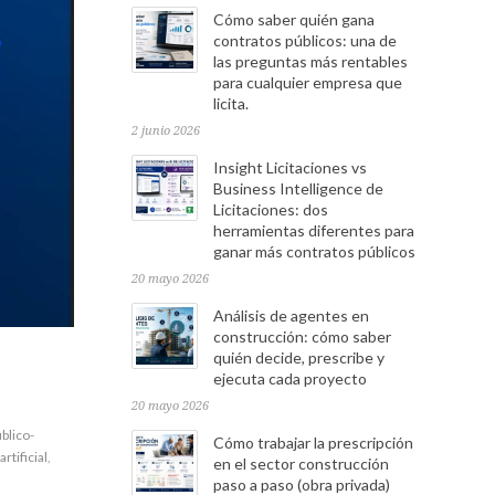
Cómo saber quién gana
contratos públicos: una de
las preguntas más rentables
para cualquier empresa que
licita.
2 junio 2026
Insight Licitaciones vs
Business Intelligence de
Licitaciones: dos
herramientas diferentes para
ganar más contratos públicos
20 mayo 2026
Análisis de agentes en
construcción: cómo saber
quién decide, prescribe y
ejecuta cada proyecto
20 mayo 2026
blico-
Cómo trabajar la prescripción
artificial
,
en el sector construcción
paso a paso (obra privada)