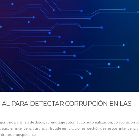
CIAL PARA DETECTAR CORRUPCIÓN EN LAS
lgoritmos
,
análisis de datos
,
aprendizaje automático
,
automatización
,
colaboración pú
,
ética en inteligencia artificial
,
fraude en licitaciones
,
gestión de riesgos
,
inteligencia 
ntratos
,
transparencia