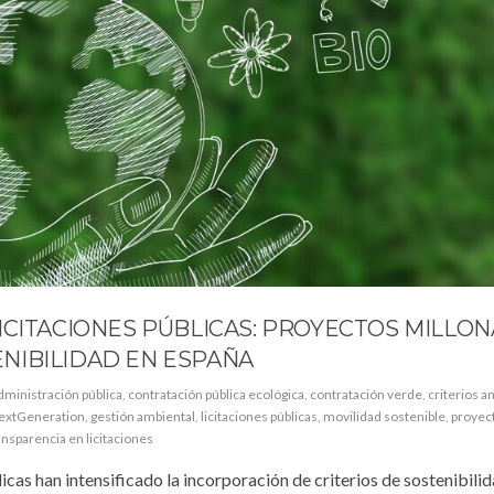
ICITACIONES PÚBLICAS: PROYECTOS MILLON
NIBILIDAD EN ESPAÑA
dministración pública
,
contratación pública ecológica
,
contratación verde
,
criterios a
extGeneration
,
gestión ambiental
,
licitaciones públicas
,
movilidad sostenible
,
proyec
ansparencia en licitaciones
icas han intensificado la incorporación de criterios de sostenibilid